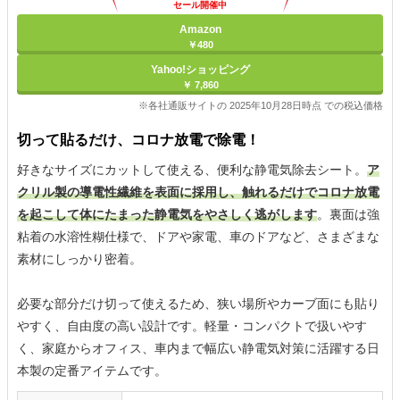
セール開催中
Amazon
￥480
Yahoo!ショッピング
￥ 7,860
※各社通販サイトの 2025年10月28日時点 での税込価格
切って貼るだけ、コロナ放電で除電！
好きなサイズにカットして使える、便利な静電気除去シート。
ア
クリル製の導電性繊維を表面に採用し、触れるだけでコロナ放電
を起こして体にたまった静電気をやさしく逃がします
。裏面は強
粘着の水溶性糊仕様で、ドアや家電、車のドアなど、さまざまな
素材にしっかり密着。
必要な部分だけ切って使えるため、狭い場所やカーブ面にも貼り
やすく、自由度の高い設計です。軽量・コンパクトで扱いやす
く、家庭からオフィス、車内まで幅広い静電気対策に活躍する日
本製の定番アイテムです。