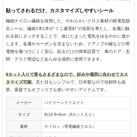
貼ってさわるだけ、カスタマイズしやすいシール
極細ナイロン繊維を採用した、やわらかいクロス素材の静電気除
去シール。繊維1本1本が“ミニ避雷針”の役割を果たし、金属に触
れる前にタッチすることで、体にたまった電気をゆるやかに逃が
します。金属やカーボンを含まないため、ドアノブや鍵などの帯
電物を傷つけにくく安心。貼るだけの簡単設置で、車のドア・玄
関・デスク周辺などあらゆる場所に使用できます。
8カット入りで形もさまざまなので、好みや場所に合わせてカス
タマイズ可能
。見た目もシンプルで、日本製なので信頼性も抜
群。家庭でもオフィスでも使いやすいアイテムです。
メーカー
バイリーンクリエイト
サイズ
約14.9×9cm（8カット入り）
素材
ナイロン（導電繊維クロス）