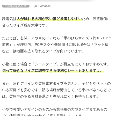
出典：Amazon
この商品を見る
静電気は
人が触れる面積が広いほど放電しやすい
ため、設置場所に
合ったサイズ感が大事です。
たとえば、玄関ドアや車のドアなら「手のひらサイズ（約10×10cm
前後）」が理想的。PCデスクや機器周りに貼る場合は「マット型」
など、接地面を広く取れるタイプが向いています。
小物に使う場合は「シールタイプ」が目立ちにくくおすすめです。
切って好きなサイズに調整できる便利なシートもありますよ。
また、角丸デザインや柔軟素材タイプを選ぶと、子どもやペットの
いる家庭でも安心です。貼る場所が湾曲している車のパネルなどで
は、柔軟性のある素材を選ぶと剥がれにくく長持ちします。
小型で可愛いデザインのものから業務用の大型タイプまであるの
で、使用環境に合ったサイズ感を意識しましょう。