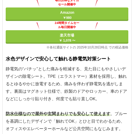
毎日お得なタイム
セール開催中
Amazon
￥980
24時間タイムセー
ル毎日開催中
楽天市場
￥ 1,078 〜
※各社通販サイトの 2025年10月28日時点 での税込価格
水色デザインで安心して触れる静電気対策シート
静電気の“バチッ”とした痛みを軽減する、見た目にもやさしいデ
ザインの除電シート。TPE（エラストマー）素材を採用し、触れ
るとゆるやかに放電するため、痛みを伴わず静電気を逃がしま
す。裏面はマグネット仕様で、鉄製のドアやロッカー、車のドア
などにしっかり貼り付き、何度でも貼り直しOK。
防水仕様なので屋外や玄関まわりでも安心して使えます
。ブルー
を基調にしたデザインで「触れてOK」とひと目でわかるため、
オフィスやエレベーターホールなど公共空間にもなじみます。