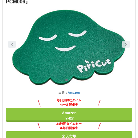
PCM006』
出典：
Amazon
毎日お得なタイム
セール開催中
Amazon
￥427
24時間タイムセー
ル毎日開催中
楽天市場