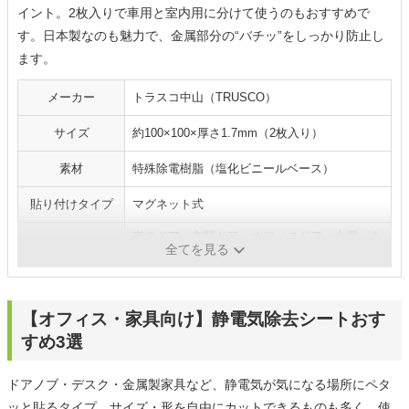
イント。2枚入りで車用と室内用に分けて使うのもおすすめで
す。日本製なのも魅力で、金属部分の“バチッ”をしっかり防止し
ます。
メーカー
トラスコ中山（TRUSCO）
サイズ
約100×100×厚さ1.7mm（2枚入り）
素材
特殊除電樹脂（塩化ビニールベース）
貼り付けタイプ
マグネット式
車のドア・玄関ドア・オフィスドア・金属パネ
使用場所例
全てを見る
ル
【オフィス・家具向け】静電気除去シートおす
すめ3選
ドアノブ・デスク・金属製家具など、静電気が気になる場所にペタ
ッと貼るタイプ。サイズ・形を自由にカットできるものも多く、使