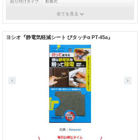
貼り付けタイプ
粘着式
使用場所例
ドアノブ・鍵・車内・デスクまわり
全てを見る
ヨシオ『静電気軽減シート ぴタッチα PT-45a』
出典：
Amazon
毎日お得なタイム