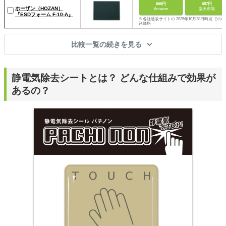
666円
687円
ホーザン（HOZAN）
Amazon
楽天市場
『ESDフォーム F-10-A』
※各社通販サイトの 2025年10月28日時点 での税
込価格
比較一覧の続きを見る
静電気除去シートとは？ どんな仕組みで効果が
あるの？