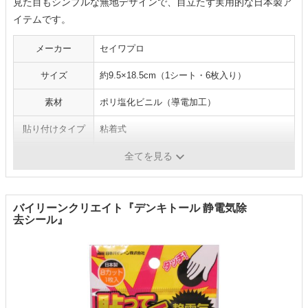
見た目もシンプルな無地デザインで、目立たず実用的な日本製ア
イテムです。
メーカー
セイワプロ
サイズ
約9.5×18.5cm（1シート・6枚入り）
素材
ポリ塩化ビニル（導電加工）
貼り付けタイプ
粘着式
使用場所例
玄関ドア・車のドア・金属製家具・壁面
全てを見る
バイリーンクリエイト『デンキトール 静電気除
去シール』