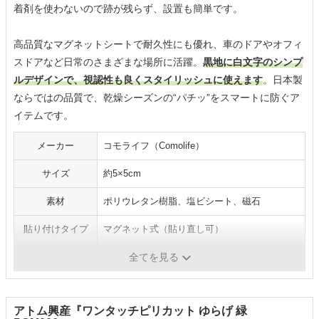
着剤を使わないので跡が残らず、設置も簡単です。
高品質なマグネットシートで耐久性にも優れ、車のドアやオフィ
スドアなど日常のさまざまな場所に活躍。
黒地に白文字のシンプ
ルデザインで、視認性も良くスタイリッシュに使えます
。日本製
ならではの品質で、乾燥シーズンの“パチッ”をスマートに防ぐア
イテムです。
メーカー
コモライフ（Comolife）
サイズ
約5×5cm
素材
ポリウレタン樹脂、塩ビシート、磁石
貼り付けタイプ
マグネット式（貼り直し可）
使用場所例
車のドア・玄関ドア・オフィスドア・冷蔵庫扉
全てを見る
アトム興産『ワンタッチピリカット ゆらげ 緑