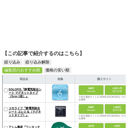
【この記事で紹介するのはこちら】
絞り込み
絞り込み解除
編集部のおすすめ順
価格の安い順
商品名
画像
購入サイト
980円
1,078〜円
SOLOFIS『静電気除去シ
Amazon
楽天市場
ート マグネットタイプ
（5cm 1枚）』
※各社通販サイトの 2025年10月28日時点 での税
込価格
948円
1,385円
コモライフ『静電気除去
Amazon
楽天市場
シート エレとる（マグネ
ットタイプ）』
※各社通販サイトの 2025年10月28日時点 での税
込価格
427円
470円
アトム興産『ワンタッチ