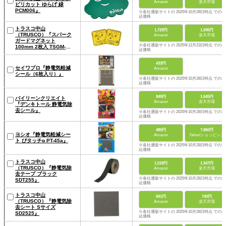
Amazon
楽天市場
ピリカット ゆらげ 緑
PCM006』
※各社通販サイトの 2025年10月28日時点 での税
込価格
トラスコ中山
1,729円
1,696円
（TRUSCO）『スパーク
Amazon
楽天市場
ガードマグネット
※各社通販サイトの 2025年12月23日時点 での税
100mm 2枚入 TSGM-
込価格
K100D』
433円
セイワプロ『静電気軽減
Amazon
シール（6枚入り）』
※各社通販サイトの 2025年10月28日時点 での税
込価格
849円
1,645円
バイリーンクリエイト
Amazon
楽天市場
『デンキトール 静電気除
去シール』
※各社通販サイトの 2025年10月28日時点 での税
込価格
480円
7,860円
ヨシオ『静電気軽減シー
Amazon
Yahoo!ショッピング
ト ぴタッチα PT-45a』
※各社通販サイトの 2025年10月28日時点 での税
込価格
トラスコ中山
1,518円
1,947円
（TRUSCO）『静電気除
Amazon
楽天市場
去テープ ブラック
※各社通販サイトの 2025年10月28日時点 での税
SDT255』
込価格
トラスコ中山
691円
740円
（TRUSCO）『静電気除
Amazon
楽天市場
去シート Sサイズ
※各社通販サイトの 2025年10月28日時点 での税
SD2525』
込価格