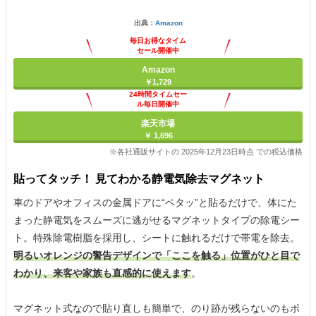
出典：
Amazon
毎日お得なタイム
セール開催中
Amazon
￥1,729
24時間タイムセー
ル毎日開催中
楽天市場
￥ 1,696
※各社通販サイトの 2025年12月23日時点 での税込価格
貼ってタッチ！ 見てわかる静電気除去マグネット
車のドアやオフィスの金属ドアに“ペタッ”と貼るだけで、体にた
まった静電気をスムーズに逃がせるマグネットタイプの除電シー
ト。特殊除電樹脂を採用し、シートに触れるだけで帯電を除去。
明るいオレンジの警告デザインで「ここを触る」位置がひと目で
わかり、来客や家族も直感的に使えます
。
マグネット式なので貼り直しも簡単で、のり跡が残らないのもポ