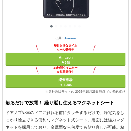
出典：
Amazon
毎日お得なタイム
セール開催中
Amazon
￥948
24時間タイムセー
ル毎日開催中
楽天市場
￥ 1,385
※各社通販サイトの 2025年10月28日時点 での税込価格
触るだけで放電！ 繰り返し使えるマグネットシート
ドアノブや車のドアに触れる前にタッチするだけで、静電気をし
っかり除去できる便利なマグネット式シート。裏面には強力マグ
ネットを採用しており、金属面なら何度でも貼り直しが可能。粘