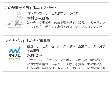
この記事を担当するエキスパート
コンテンツ・サービス系フリーライター
木村 かんぱち
制作会社や事業会社の編集職を経て、30歳でフリーランス
として独立。現在まで家電や雑貨、デジタルコンテンツや
サービスを中心にさまざまな記事のライティングを担当し
ています。 企画・構成～取材、撮影、ライティングまでフ
ットワーク軽く対応できるのが強み！誠実な仕事がモット
マイナビおすすめナビ編集部
ーです！
担当：サービス、セール・クーポン、企業ニュース・おす
すめ情報
水貝 英斗
「サービス」「セール・クーポン」をはじめ、新製品など
のおすすめ情報、企業ニュースなどを担当。世の中のあら
ゆるお得な情報を日々キャッチしています。広告関連記事
の制作にも携わり、SEOの知見を活かし商品販促のプラン
ニングも行っています。