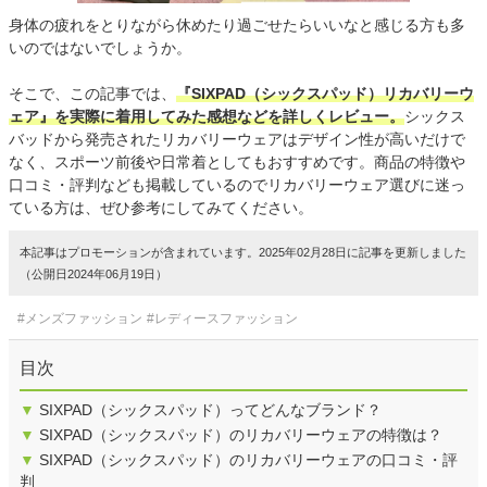
身体の疲れをとりながら休めたり過ごせたらいいなと感じる方も多
いのではないでしょうか。
そこで、この記事では、
『SIXPAD（シックスパッド）リカバリーウ
ェア』を実際に着用してみた感想などを詳しくレビュー。
シックス
バッドから発売されたリカバリーウェアはデザイン性が高いだけで
なく、スポーツ前後や日常着としてもおすすめです。商品の特徴や
口コミ・評判なども掲載しているのでリカバリーウェア選びに迷っ
ている方は、ぜひ参考にしてみてください。
本記事はプロモーションが含まれています。2025年02月28日に記事を更新しました
（公開日2024年06月19日）
#メンズファッション
#レディースファッション
目次
▼
SIXPAD（シックスパッド）ってどんなブランド？
▼
SIXPAD（シックスパッド）のリカバリーウェアの特徴は？
▼
SIXPAD（シックスパッド）のリカバリーウェアの口コミ・評
判