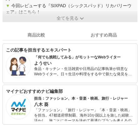
▼
今回レビューする『SIXPAD（シックスパッド）リカバリーウ
ェア』はこちら！
全てを見る
商品比較
おすすめ商品
この記事を担当するエキスパート
「何でも挑戦してみる」がモットーなWebライター
ようせい
食品・キッチン・生活雑貨や日用品の記事執筆が得意な
Webライター。日々生活や料理をする中で新たな発見を楽
しみながら、お役に立てる記事作りを心がけています。読
者の方からの辛口意見をはじめ、さまざまなご意見に耳を
傾けながら記事作りに全力を注ぎます。
マイナビおすすめナビ編集部
担当：ファッション、本・音楽・映画、旅行・レジャー
八木 葵
「ファッション」「旅行・レジャー」「本・音楽・映画」
を担当。47都道府県制覇、海外10か国以上を旅した経験を
活かし、旅ごとにテーマを決めて最適なプランを考えるの
が得意。また、アパレルショップでの販売経験もあり。誰
でも手軽に楽しめるプチプラとトレンドを取り入れたコー
ディネートを提案します。本や映画から受けたインスピレ