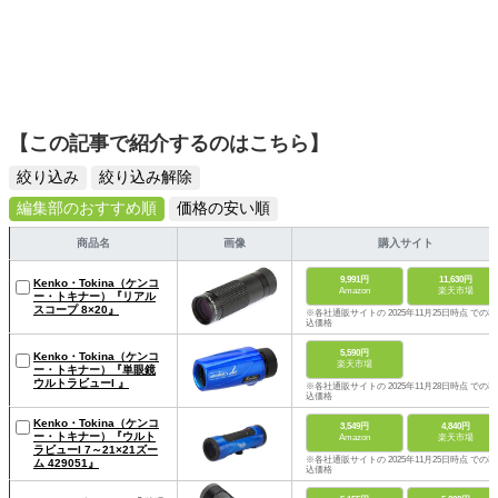
【この記事で紹介するのはこちら】
絞り込み
絞り込み解除
編集部のおすすめ順
価格の安い順
商品名
画像
購入サイト
9,991円
11,630円
Kenko・Tokina（ケンコ
Amazon
楽天市場
ー・トキナー）『リアル
スコープ 8×20』
※各社通販サイトの 2025年11月25日時点 での税
込価格
5,590円
Kenko・Tokina（ケンコ
楽天市場
ー・トキナー）『単眼鏡
ウルトラビューI 』
※各社通販サイトの 2025年11月28日時点 での税
込価格
Kenko・Tokina（ケンコ
3,549円
4,840円
ー・トキナー）『ウルト
Amazon
楽天市場
ラビューI 7～21×21ズー
※各社通販サイトの 2025年11月25日時点 での税
ム 429051』
込価格