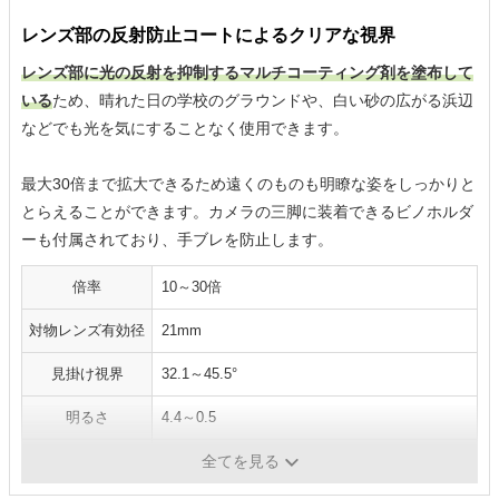
レンズ部の反射防止コートによるクリアな視界
レンズ部に光の反射を抑制するマルチコーティング剤を塗布して
いる
ため、晴れた日の学校のグラウンドや、白い砂の広がる浜辺
などでも光を気にすることなく使用できます。
最大30倍まで拡大できるため遠くのものも明瞭な姿をしっかりと
とらえることができます。カメラの三脚に装着できるビノホルダ
ーも付属されており、手ブレを防止します。
倍率
10～30倍
対物レンズ有効径
21mm
見掛け視界
32.1～45.5°
明るさ
4.4～0.5
最短合焦距離
約3m
全てを見る