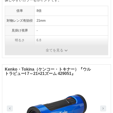
探しやすいカラーもポイントです。
倍率
8倍
対物レンズ有効径
21mm
見掛け視界
-
明るさ
6.8
最短合焦距離
6m
全てを見る
Kenko・Tokina（ケンコー・トキナー）『ウル
トラビューI 7～21×21ズーム 429051』