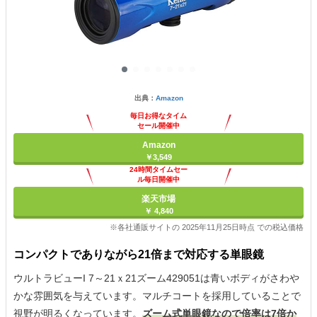
出典：
Amazon
毎日お得なタイム
セール開催中
Amazon
￥3,549
24時間タイムセー
ル毎日開催中
楽天市場
￥ 4,840
※各社通販サイトの 2025年11月25日時点 での税込価格
コンパクトでありながら21倍まで対応する単眼鏡
ウルトラビューI 7～21ｘ21ズーム429051は青いボディがさわや
かな雰囲気を与えています。マルチコートを採用していることで
視野が明るくなっています。
ズーム式単眼鏡なので倍率は7倍か