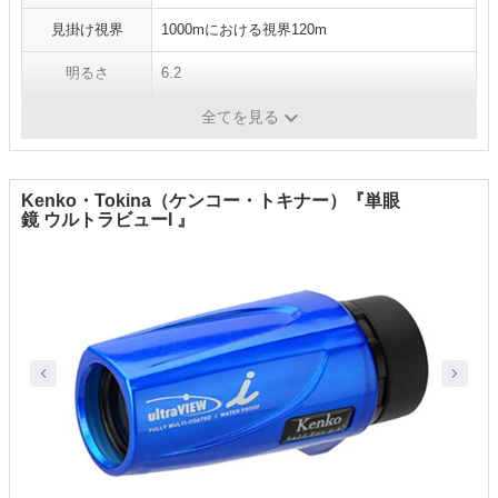
見掛け視界
1000mにおける視界120m
明るさ
6.2
最短合焦距離
30cm
全てを見る
Kenko・Tokina（ケンコー・トキナー）『単眼
鏡 ウルトラビューI 』