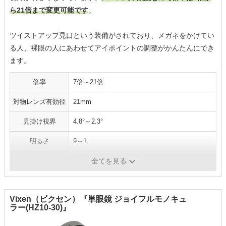
ら21倍まで変更可能です
。
ツイストアップ見口という装備がされており、メガネをかけてい
る人、裸眼の人にあわせてアイポイントの調整がかんたんにでき
ます。
倍率
7倍～21倍
対物レンズ有効径
21mm
見掛け視界
4.8°～2.3°
明るさ
9～1
最短合焦距離
3m
全てを見る
Vixen（ビクセン）『単眼鏡 ジョイフルモノキュ
ラー(HZ10-30)』