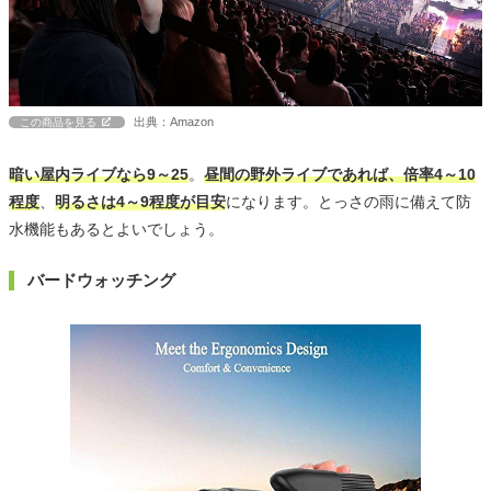
出典：Amazon
この商品を見る
暗い屋内ライブなら9～25
。
昼間の野外ライブであれば、倍率4～10
程度
、
明るさは4～9程度が目安
になります。とっさの雨に備えて防
水機能もあるとよいでしょう。
バードウォッチング