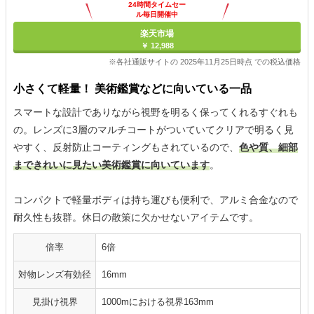
24時間タイムセー
ル毎日開催中
楽天市場
￥ 12,988
※各社通販サイトの 2025年11月25日時点 での税込価格
小さくて軽量！ 美術鑑賞などに向いている一品
スマートな設計でありながら視野を明るく保ってくれるすぐれも
の。レンズに3層のマルチコートがついていてクリアで明るく見
やすく、反射防止コーティングもされているので、
色や質、細部
まできれいに見たい美術鑑賞に向いています
。
コンパクトで軽量ボディは持ち運びも便利で、アルミ合金なので
耐久性も抜群。休日の散策に欠かせないアイテムです。
倍率
6倍
対物レンズ有効径
16mm
見掛け視界
1000mにおける視界163mm