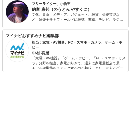
フリーライター、小物王
納富 廉邦（のうとみ やすくに）
文化、飲食、メディア、ガジェット、雑貨、伝統芸能な
ど、娯楽全般をフィールドに雑誌、書籍、テレビ、ラジ
オ、講演などで活動する。 文具系、カバンなどの装身具、
お茶、やかん、ガジェット、小説、落語などに関する著書
もある。テレビ「マツコの知らない世界」ではボールペン
マイナビおすすめナビ編集部
の人、「嵐にしやがれ」ではシステム手帳の人として出
担当：家電・AV機器、PC・スマホ・カメラ、ゲーム・ホ
演。
ビー
中村 宥磨
「家電・AV機器」「ゲーム・ホビー」「PC・スマホ・カメ
ラ」分野を担当。家電が好きで、週末に家電量販店で最新
モデルや機能をチェックするのが趣味。また、友人とゲー
ムを楽しみながら、新作タイトルやイベント情報もいち早
くキャッチ。記事を通して、生活の質を底上げしてくれる
スタイリッシュで使いやすい家電や、みんなで楽しめるゲ
ームを発信していきます！