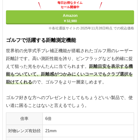
毎日お得なタイム
セール開催中
Amazon
￥32,980
※各社通販サイトの 2025年11月28日時点 での税込価格
ゴルフで活躍する距離測定機能
世界初の光学式手ブレ補正機能が搭載されたゴルフ用のレーザー
距離計です。高い測距性能を誇り、ピンフラッグなども的確に捉
えて狙った光をかんたんに当てられます。
距離目安を表示する機
能もついていて、距離感がつかみにくいコースでもクラブ選択を
助けてくれる
ので、ゴルフをより一層楽しめます。
ゴルフ好きな方へのプレゼントとしてもちょうどいい製品で、使
い道に困ることはないと言えるでしょう。
倍率
6倍
対物レンズ有効径
21mm