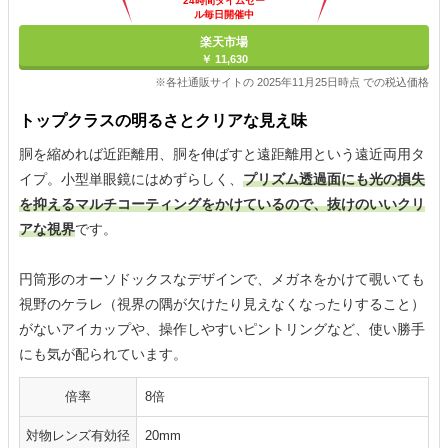
24時間タイムセー
ル毎日開催中
楽天市場
￥ 11,630
※各社通販サイトの 2025年11月25日時点 での税込価格
トップクラスの明るさとクリアな見え味
胴を縮めれば近距離用、胴を伸ばすと遠距離用という遠近両用タ
イプ。小型単眼鏡にはめずらしく、
プリズム透過面にも光の損失
を抑えるマルチコーティングをかけているので、抜けのいいクリ
アな視界
です。
円筒形のオーソドックスなデザインで、メガネをかけて覗いても
視野のケラレ（視界の隅が欠けたり見えなくなったりすること）
がないアイカップや、操作しやすいピントリングなど、使い勝手
にも気が配られています。
倍率
8倍
対物レンズ有効径
20mm