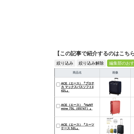
【この記事で紹介するのはこち
絞り込み
絞り込み解除
編集部のお
商品名
画像
ACE（エース）『プロテ
カ マックスパスソフト3
42L』
ACE（エース）『HaNT
mine 75L（05747）』
ACE（エース）『スーツ
ケース 52L』