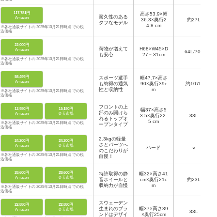
117,781円
高さ53.9×幅
耐久性のある
Amazon
36.3×奥行2
約27L
タフなモデル
4.8 cm
※各社通販サイトの 2025年10月21日時点 での税
込価格
22,000円
荷物が増えて
H68×W45×D
Amazon
64L/70L
も安心
27～31cm
※各社通販サイトの 2025年10月21日時点 での税
込価格
58,499円
スポーツ選手
幅47.7×高さ
Amazon
も納得の通気
90×奥行39c
約107L
性と収納性
m
※各社通販サイトの 2025年10月21日時点 での税
込価格
フロントの上
12,980円
15,180円
幅37×高さ5
部のみ開けら
Amazon
楽天市場
3.5×奥行22.
33L
れるトップオ
5 cm
※各社通販サイトの 2025年10月21日時点 での税
ープンタイプ
込価格
2.3kgの軽量
24,200円
24,200円
さとパーツへ
Amazon
楽天市場
ハード
○
のこだわりが
※各社通販サイトの 2025年10月21日時点 での税
自慢！
込価格
28,600円
28,600円
特許取得の静
幅32×高さ41
Amazon
楽天市場
音ホイールと
cm×奥行21c
約23L
収納力が自慢
m
※各社通販サイトの 2025年10月21日時点 での税
込価格
スウェーデン
22,880円
22,880円
生まれのブラ
幅37×高さ39
Amazon
楽天市場
33L
ンドはデザイ
×奥行25cm