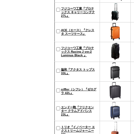
フジコーワ工業『プロテ
ックス キャリーコンテナ
27L』
ACE（エース）『クレス
タ スーツケース』
フジコーワ工業『プロテ
ックス Racing J ver.2
Luminus Black 』
協和『アクタス トップス
33L』
siffler（シフレ）『ゼログ
ラ 42L』
エンドー鞄『フリクエン
ター クラムアドバンス
23L』
トリオ『イノベーター エ
クストリームジャーニー