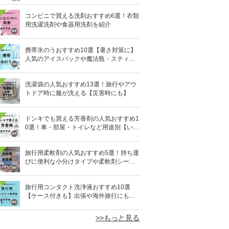
コンビニで買える洗剤おすすめ6選！衣類
用洗濯洗剤や食器用洗剤を紹介
携帯氷のうおすすめ10選【暑さ対策に】
人気のアイスパックや魔法瓶・スティッ
ク型も
洗濯袋の人気おすすめ13選！旅行やアウ
トドア時に服が洗える【災害時にも】
ドンキでも買える芳香剤の人気おすすめ1
0選！車・部屋・トイレなど用途別【いい
匂い】
旅行用柔軟剤の人気おすすめ5選！持ち運
びに便利な小分けタイプや柔軟剤シート
を紹介
0
旅行用コンタクト洗浄液おすすめ10選
【ケース付きも】出張や海外旅行にも便
利
>>もっと見る