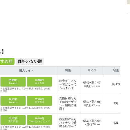
ら】
すすめ順
価格の安い順
購入サイト
特徴
サイズ
容量
63,800円
63,800円
静音キャスタ
幅40×高さ47
Amazon
楽天市場
ーでどこへで
約 42L
×奥行25 cm
もスイスイ
※各社通販サイトの 2024年11月18日時点 での税
込価格
女性目線なら
44,000円
37,400円
ではのデザイ
幅47×高さ65
Amazon
楽天市場
75L
ン・機能に注
×奥行25 cm
※各社通販サイトの 2025年10月21日時点 での税
目！
込価格
68,200円
68,200円
感染症対策も
幅43×高さ59
楽天市場
Yahoo!ショッピング
バッチリで移
52L
×奥行26cm
動も軽やかに
※各社通販サイトの 2025年10月21日時点 での税
込価格