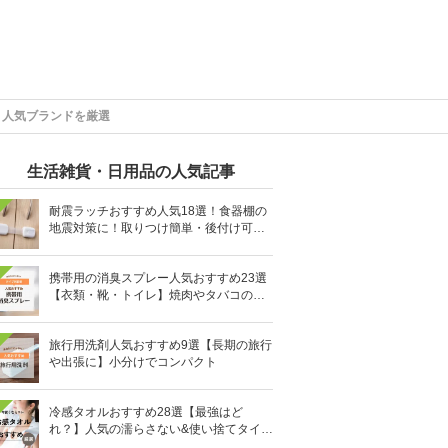
・人気ブランドを厳選
生活雑貨・日用品の人気記事
耐震ラッチおすすめ人気18選！食器棚の
地震対策に！取りつけ簡単・後付け可能
も
携帯用の消臭スプレー人気おすすめ23選
【衣類・靴・トイレ】焼肉やタバコのニ
オイにも
旅行用洗剤人気おすすめ9選【長期の旅行
や出張に】小分けでコンパクト
冷感タオルおすすめ28選【最強はど
れ？】人気の濡らさない&使い捨てタイプ
も