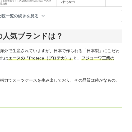
※各社通販サイトの 2025年10月21日時点 での税
ン性も魅力
込価格
比較一覧の続きを見る
の人気ブランドは？
海外で生産されていますが、日本で作られる「日本製」にこだわ
れは
エースの「Proteca（プロテカ）」
と、
フジコーワ工業の
術力でスーツケースを生み出しており、その品質は確かなもの。