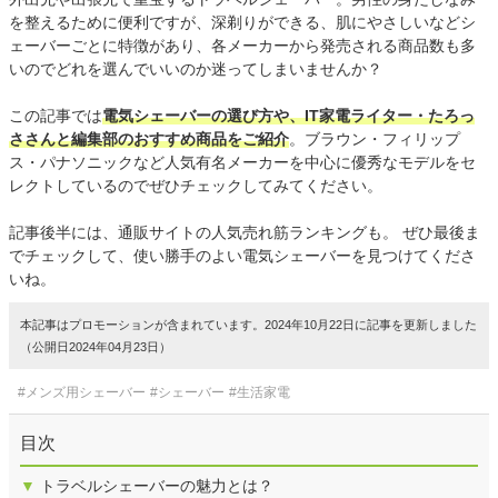
を整えるために便利ですが、深剃りができる、肌にやさしいなどシ
ェーバーごとに特徴があり、各メーカーから発売される商品数も多
いのでどれを選んでいいのか迷ってしまいませんか？
この記事では
電気シェーバーの選び方や、IT家電ライター・たろっ
ささんと編集部のおすすめ商品をご紹介
。ブラウン・フィリップ
ス・パナソニックなど人気有名メーカーを中心に優秀なモデルをセ
レクトしているのでぜひチェックしてみてください。
記事後半には、通販サイトの人気売れ筋ランキングも。 ぜひ最後ま
でチェックして、使い勝手のよい電気シェーバーを見つけてくださ
いね。
本記事はプロモーションが含まれています。2024年10月22日に記事を更新しました
（公開日2024年04月23日）
#メンズ用シェーバー
#シェーバー
#生活家電
目次
▼
トラベルシェーバーの魅力とは？