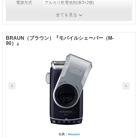
電源方式
アルカリ乾電池別(単3×2個)
水洗い
◯
全てを見る
BRAUN（ブラウン）『モバイルシェーバー（M-
90）』
出典：
Amazon