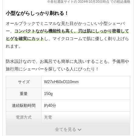
※各社通販サイトの 2024年10月20日時点 での税込価格
小型ながらしっかり剃れる！
オールブラックでミニマルな見た目がかっこいい小型シェーバ
ー。
コンパクトながら機能性も高く、刃は肌にしっかり密着して
ヒゲを確実にカット
し、マイクロコームで肌に優しく剃り上げら
れます。
防水設計なので、お風呂でも簡単に丸洗いすることも。予備用や
旅行用にシェーバーを探している人にぴったり！
サイズ
W27xH60xD110mm
重量
150g
連続駆動時間
約40分
電源方式
充電
水洗い
◯
全てを見る