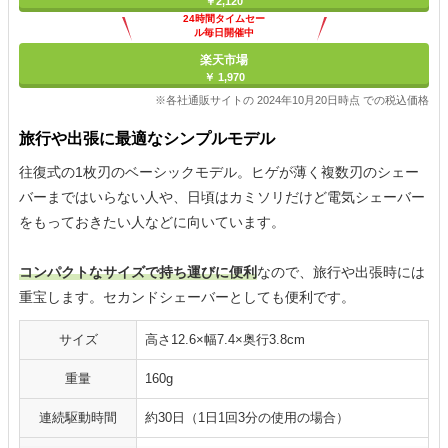
￥2,120
24時間タイムセー
ル毎日開催中
楽天市場
￥ 1,970
※各社通販サイトの 2024年10月20日時点 での税込価格
旅行や出張に最適なシンプルモデル
往復式の1枚刃のベーシックモデル。ヒゲが薄く複数刃のシェー
バーまではいらない人や、日頃はカミソリだけど電気シェーバー
をもっておきたい人などに向いています。
コンパクトなサイズで持ち運びに便利
なので、旅行や出張時には
重宝します。セカンドシェーバーとしても便利です。
サイズ
高さ12.6×幅7.4×奥行3.8cm
重量
160g
連続駆動時間
約30日（1日1回3分の使用の場合）