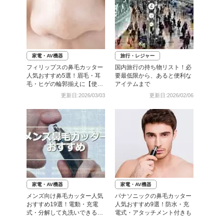
家電・AV機器
旅行・レジャー
フィリップスの鼻毛カッター
国内旅行の持ち物リスト！必
人気おすすめ5選！眉毛・耳
要最低限から、あると便利な
毛・ヒゲの輪郭揃えに【使い
アイテムまで
方も】
更新日:2026/03/03
更新日:2026/02/06
家電・AV機器
家電・AV機器
メンズ向け鼻毛カッター人気
パナソニックの鼻毛カッター
おすすめ19選！電動・充電
人気おすすめ9選！防水・充
式・分解して丸洗いできるも
電式・アタッチメント付きも