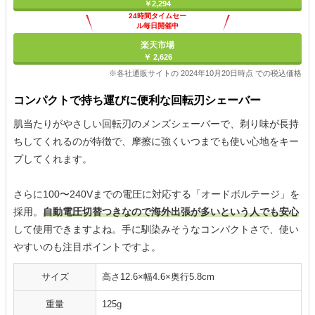
￥2,294
24時間タイムセー
ル毎日開催中
楽天市場
￥ 2,626
※各社通販サイトの 2024年10月20日時点 での税込価格
コンパクトで持ち運びに便利な回転刃シェーバー
肌当たりがやさしい回転刃のメンズシェーバーで、剃り味が長持
ちしてくれるのが特徴で、摩擦に強くいつまでも使い心地をキー
プしてくれます。
さらに100〜240Vまでの電圧に対応する「オードボルテージ」を
採用。
自動電圧切替つきなので海外出張が多いという人でも安心
して使用できますよね。手に馴染みそうなコンパクトさで、使い
やすいのも注目ポイントですよ。
サイズ
高さ12.6×幅4.6×奥行5.8cm
重量
125g