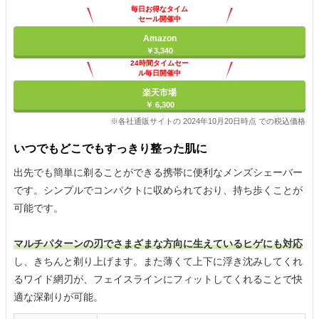
毎日お得なタイム
セール開催中
Amazon
￥3,340
24時間タイムセー
ル毎日開催中
楽天市場
￥ 6,300
※各社通販サイトの 2024年10月20日時点 での税込価格
いつでもどこでもすっきり整った肌に
出先でも簡単に剃ることができる携帯に便利なメンズシェーバー
です。シンプルでコンパクトに収められており、持ち歩くことが
可能です。
マルチパターンの刃でさまざまな方向に生えているヒゲにも対応
し、きちんと剃り上げます。また薄くて上下に浮き沈みしてくれ
るワイド網刃が、フェイスラインにフィットしてくれることで快
適な深剃りが可能。