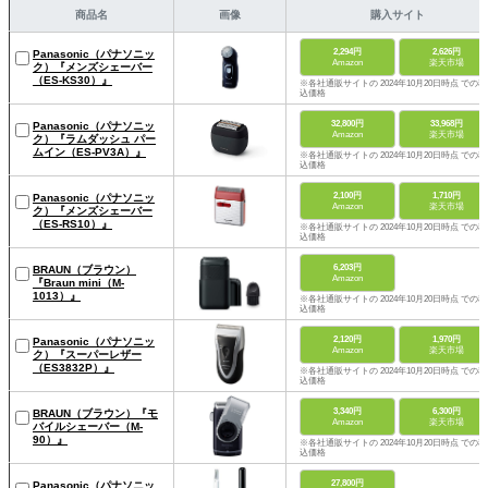
商品名
画像
購入サイト
2,294円
2,626円
Panasonic（パナソニッ
Amazon
楽天市場
ク）『メンズシェーバー
（ES-KS30）』
※各社通販サイトの 2024年10月20日時点 での税
込価格
32,800円
33,968円
Panasonic（パナソニッ
Amazon
楽天市場
ク）『ラムダッシュ パー
ムイン（ES-PV3A）』
※各社通販サイトの 2024年10月20日時点 での税
込価格
2,100円
1,710円
Panasonic（パナソニッ
Amazon
楽天市場
ク）『メンズシェーバー
（ES-RS10）』
※各社通販サイトの 2024年10月20日時点 での税
込価格
6,203円
BRAUN（ブラウン）
Amazon
『Braun mini（M-
1013）』
※各社通販サイトの 2024年10月20日時点 での税
込価格
2,120円
1,970円
Panasonic（パナソニッ
Amazon
楽天市場
ク）『スーパーレザー
（ES3832P）』
※各社通販サイトの 2024年10月20日時点 での税
込価格
3,340円
6,300円
BRAUN（ブラウン）『モ
Amazon
楽天市場
バイルシェーバー（M-
90）』
※各社通販サイトの 2024年10月20日時点 での税
込価格
27,800円
Panasonic（パナソニッ