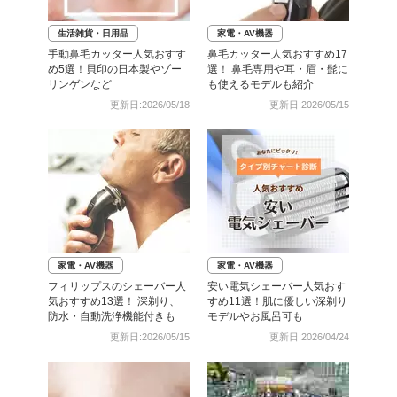
生活雑貨・日用品
家電・AV機器
手動鼻毛カッター人気おすす
鼻毛カッター人気おすすめ17
め5選！貝印の日本製やゾー
選！ 鼻毛専用や耳・眉・髭に
リンゲンなど
も使えるモデルも紹介
更新日:2026/05/18
更新日:2026/05/15
家電・AV機器
家電・AV機器
フィリップスのシェーバー人
安い電気シェーバー人気おす
気おすすめ13選！ 深剃り、
すめ11選！肌に優しい深剃り
防水・自動洗浄機能付きも
モデルやお風呂可も
更新日:2026/05/15
更新日:2026/04/24