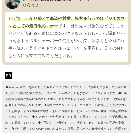
たろっさ
ヒゲをしっかり整えて商談や営業、接客を行うのはビジネスマ
ンとしての最低限のマナー
です。外出先や出張先などでしっか
りとヒゲを剃るためにはコンパクトながらもしっかり深剃りが
行えるトラベルシェーバーの使用が不可欠。皆さんも今回の記
事を読んで是非ともトラベルシェーバーを用意し、日々の身だ
しなみに役立ててみてくださいね。
PR
◆Amazonや楽天を始めとした各種アフィリエイトプログラムに参加しており、当記事で紹
介している商品を購入すると、売上の一部がマイナビおすすめナビに還元されます。◆記事
公開後も情報の更新に努めていますが、最新の情報とは異なる場合があります。（更新日は
記事上部に表示しています）◆記事中のコンテンツは、エキスパートの選定した商品やコメ
ントを除き、すべて編集部の責任において制作されており、広告出稿の有無に影響を受ける
ことはありません。◆アンケートや外部サイトから提供を受けるコメントは、一部内容を編
集して掲載しています。◆「選び方」で紹介している情報は、必ずしも個々の商品の安全
性・有効性を示しているわけではありません。商品を選ぶときの参考情報としてご利用くだ