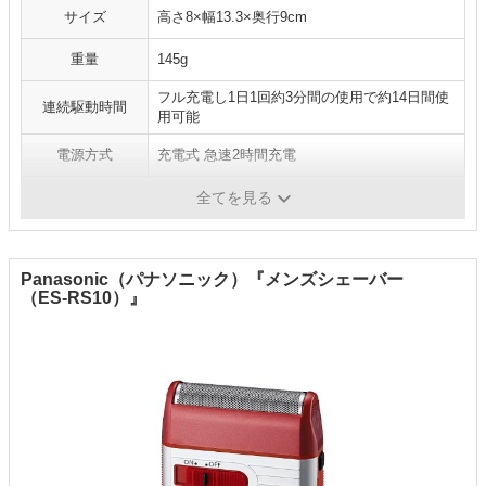
サイズ
高さ8×幅13.3×奥行9cm
重量
145g
フル充電し1日1回約3分間の使用で約14日間使
連続駆動時間
用可能
電源方式
充電式 急速2時間充電
水洗い
◯
全てを見る
Panasonic（パナソニック）『メンズシェーバー
（ES-RS10）』