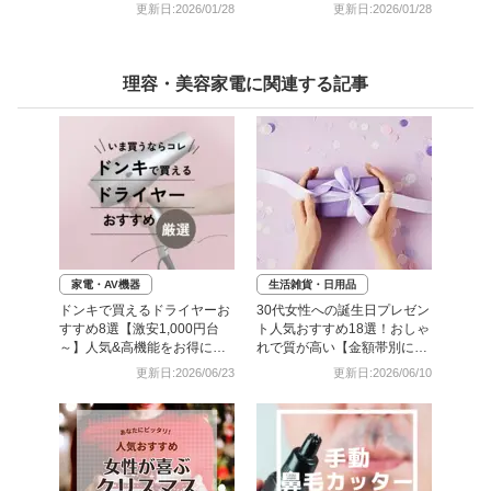
のも
更新日:2026/01/28
更新日:2026/01/28
理容・美容家電に関連する記事
家電・AV機器
生活雑貨・日用品
ドンキで買えるドライヤーお
30代女性への誕生日プレゼン
すすめ8選【激安1,000円台
ト人気おすすめ18選！おしゃ
～】人気&高機能をお得にゲ
れで質が高い【金額帯別に紹
ット！
介】
更新日:2026/06/23
更新日:2026/06/10