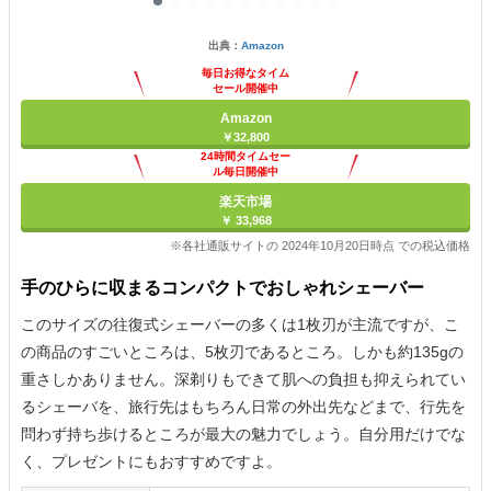
出典：
Amazon
毎日お得なタイム
セール開催中
Amazon
￥32,800
24時間タイムセー
ル毎日開催中
楽天市場
￥ 33,968
※各社通販サイトの 2024年10月20日時点 での税込価格
手のひらに収まるコンパクトでおしゃれシェーバー
このサイズの往復式シェーバーの多くは1枚刃が主流ですが、こ
の商品のすごいところは、5枚刃であるところ。しかも約135gの
重さしかありません。深剃りもできて肌への負担も抑えられてい
るシェーバを、旅行先はもちろん日常の外出先などまで、行先を
問わず持ち歩けるところが最大の魅力でしょう。自分用だけでな
く、プレゼントにもおすすめですよ。