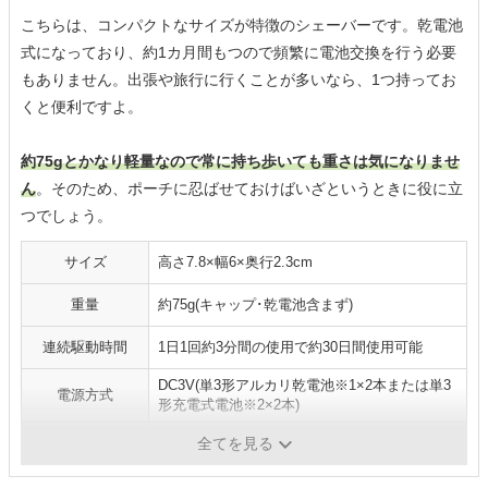
こちらは、コンパクトなサイズが特徴のシェーバーです。乾電池
式になっており、約1カ月間もつので頻繁に電池交換を行う必要
もありません。出張や旅行に行くことが多いなら、1つ持ってお
くと便利ですよ。
約75gとかなり軽量なので常に持ち歩いても重さは気になりませ
ん
。そのため、ポーチに忍ばせておけばいざというときに役に立
つでしょう。
サイズ
高さ7.8×幅6×奥行2.3cm
重量
約75g(キャップ･乾電池含まず)
連続駆動時間
1日1回約3分間の使用で約30日間使用可能
DC3V(単3形アルカリ乾電池※1×2本または単3
電源方式
形充電式電池※2×2本)
水洗い
-
全てを見る