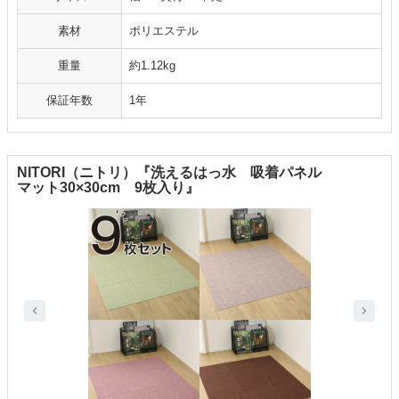
素材
ポリエステル
重量
約1.12kg
保証年数
1年
NITORI（ニトリ）『洗えるはっ水 吸着パネル
マット30×30cm 9枚入り』