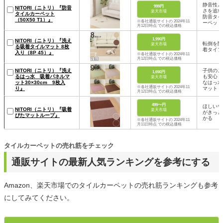
静音性と
999円
NITORI（ニトリ）『防音
さを追求
楽天市場
タイルカーペット
防音タイ
（50X50 T1）』
※各社通販サイトの 2024年11
ーペット
月12日時点 での税込価格
1,990円
NITORI（ニトリ）『洗え
転倒を防
楽天市場
る吸着タイルマット 8枚
着タイプ
入り（8P 45）』
※各社通販サイトの 2024年11
月12日時点 での税込価格
NITORI（ニトリ）『洗え
子供のこ
1,690円
るはっ水 吸着パネルマ
も安心！
楽天市場
ット30×30cm 9枚入
なはっ水
※各社通販サイトの 2024年11
り』
マット
月12日時点 での税込価格
499〜円
ほしいサ
NITORI（ニトリ）『吸着
楽天市場
がきっと
ぴたマットループ』
かる
※各社通販サイトの 2024年11
月11日時点 での税込価格
タイルカーペットの売れ筋をチェック
通販サイトの最新人気ランキングを参考にする
Amazon、楽天市場でのタイルカーペットの売れ筋ランキングも参考
にしてみてください。