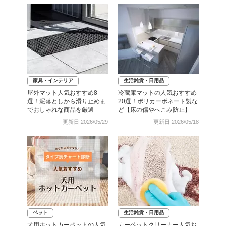
家具・インテリア
生活雑貨・日用品
屋外マット人気おすすめ8
冷蔵庫マットの人気おすすめ
選！泥落としから滑り止めま
20選！ポリカーボネート製な
でおしゃれな商品を厳選
ど【床の傷やへこみ防止】
更新日:2026/05/29
更新日:2026/05/18
ペット
生活雑貨・日用品
犬用ホットカーペットの人気
カーペットクリーナー人気お