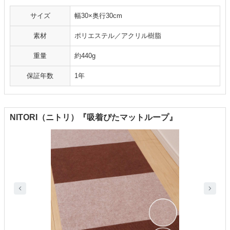
サイズ
幅30×奥行30cm
素材
ポリエステル／アクリル樹脂
重量
約440g
保証年数
1年
NITORI（ニトリ）『吸着ぴたマットループ』