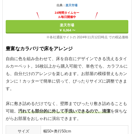
出典：
楽天市場
24時間タイムセー
ル毎日開催中
楽天市場
￥ 6,064 〜
※各社通販サイトの 2024年11月12日時点 での税込価格
豊富なカラバリで床をアレンジ
自由に色を組み合わせて、床を自在にデザインできる洗えるタイ
ルカーペット。16枚以上から購入可能で、単色でも、カラフルに
も、自分だけのアレンジを楽しめます。お部屋の模様替えもカン
タンに！カッターで簡単に切って、ぴったりサイズに調整できま
す。
床に敷き詰めるだけでなく、壁際までぴったり敷き詰めることも
可能。
汚れても部分的に外して手洗いできるので、清潔
を保ちな
がらお部屋をおしゃれに演出できます。
サイズ
幅50×奥行50cm