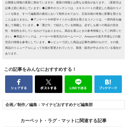
公開後も情報の更新に努めていますが、最新の情報とは異なる場合があります。（更新日は
記事上部に表示しています）◆記事中のコンテンツは、エキスパートの選定した商品やコメ
ントを除き、すべて編集部の責任において制作されており、広告出稿の有無に影響を受ける
ことはありません。◆アンケートや外部サイトから提供を受けるコメントは、一部内容を編
集して掲載しています。◆「選び方」で紹介している情報は、必ずしも個々の商品の安全
性・有効性を示しているわけではありません。商品を選ぶときの参考情報としてご利用くだ
さい。◆商品スペックは、メーカーや発売元のホームページ、Amazonや楽天市場などの販
売店の情報を参考にしています。◆レビューで試した商品は記事作成時のもので、その後、
商品のリニューアルによって仕様が変更されていたり、製造・販売が中止されている場合が
あります。
この記事をみんなにおすすめする！
企画／制作／編集：マイナビおすすめナビ編集部
カーペット・ラグ・マットに関連する記事