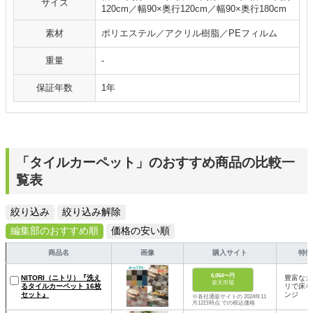
サイズ
120cm／幅90×奥行120cm／幅90×奥行180cm
素材
ポリエステル／アクリル樹脂／PEフィルム
重量
-
保証年数
1年
「タイルカーペット」のおすすめ商品の比較一
覧表
絞り込み
絞り込み解除
編集部のおすすめ順
価格の安い順
商品名
画像
購入サイト
特徴
6,064〜円
NITORI（ニトリ）『洗え
豊富なカ
楽天市場
るタイルカーペット 16枚
リで床を
セット』
ンジ
※各社通販サイトの 2024年11
月12日時点 での税込価格