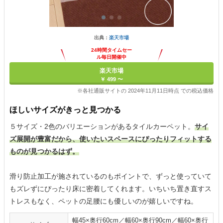
出典：
楽天市場
24時間タイムセー
ル毎日開催中
楽天市場
￥ 499 〜
※各社通販サイトの 2024年11月11日時点 での税込価格
ほしいサイズがきっと見つかる
５サイズ・2色のバリエーションがあるタイルカーペット。
サイ
ズ展開が豊富だから、使いたいスペースにぴったりフィットする
ものが見つかるはず。
滑り防止加工が施されているのもポイントで、ずっと使っていて
もズレずにぴったり床に密着してくれます。いちいち置き直すス
トレスもなく、ペットの足腰にも優しいのが嬉しいですね。
幅45×奥行60cm／幅60×奥行90cm／幅60×奥行