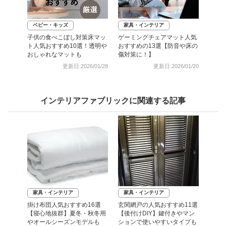
ベビー・キッズ
家具・インテリア
子供の食べこぼし対策床マッ
ゲーミングチェアマット人気
ト人気おすすめ10選！透明や
おすすめの13選【防音や床の
おしゃれなマットも
傷対策に！】
更新日:2026/01/28
更新日:2026/01/20
インテリアファブリックに関連する記事
家具・インテリア
家具・インテリア
掛け布団人気おすすめ16選
玄関網戸の人気おすすめ11選
【寝心地抜群】夏冬・秋冬用
【後付けDIY】鍵付きやマン
やオールシーズンモデルも
ションで使いやすいタイプも