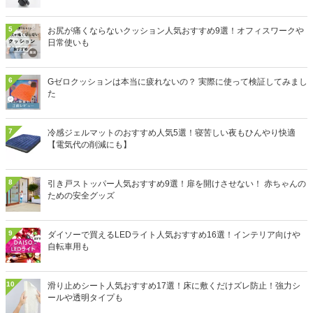
5
お尻が痛くならないクッション人気おすすめ9選！オフィスワークや
日常使いも
6
Gゼロクッションは本当に疲れないの？ 実際に使って検証してみまし
た
7
冷感ジェルマットのおすすめ人気5選！寝苦しい夜もひんやり快適
【電気代の削減にも】
8
引き戸ストッパー人気おすすめ9選！扉を開けさせない！ 赤ちゃんの
ための安全グッズ
9
ダイソーで買えるLEDライト人気おすすめ16選！インテリア向けや
自転車用も
10
滑り止めシート人気おすすめ17選！床に敷くだけズレ防止！強力シ
ールや透明タイプも