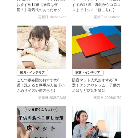
おすすめ12選【適温は何
すすめ17選！洗剤からコロコ
度？】電気式のあったかグッ
ロまで【シミ・ほこりに】
ズで寒さ対策
更新日:2026/02/27
更新日:2026/02/25
家具・インテリア
家具・インテリア
こたつ敷布団のおすすめ8
防音マット人気おすすめ18
選！洗える＆厚手が人気【小
選！ダンスやドラム、子供の
さめサイズや長方形も】
足音など防音対策に
更新日:2026/02/02
更新日:2026/01/30