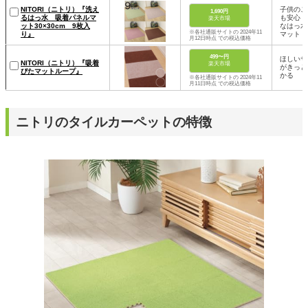
NITORI（ニトリ）『洗え
子供のこ
1,690円
るはっ水 吸着パネルマ
も安心！
楽天市場
ット30×30cm 9枚入
なはっ水
※各社通販サイトの 2024年11
り』
マット
月12日時点 での税込価格
499〜円
ほしいサ
NITORI（ニトリ）『吸着
楽天市場
がきっと
ぴたマットループ』
かる
※各社通販サイトの 2024年11
月11日時点 での税込価格
ニトリのタイルカーペットの特徴