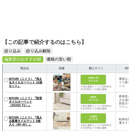
【この記事で紹介するのはこちら】
絞り込み
絞り込み解除
編集部のおすすめ順
価格の安い順
商品名
画像
購入サイト
特徴
6,064〜円
NITORI（ニトリ）『洗え
豊富なカ
楽天市場
るタイルカーペット 16枚
リで床を
セット』
ンジ
※各社通販サイトの 2024年11
月12日時点 での税込価格
静音性と
999円
NITORI（ニトリ）『防音
さを追求
楽天市場
タイルカーペット
防音タイ
（50X50 T1）』
※各社通販サイトの 2024年11
ーペット
月12日時点 での税込価格
1,990円
NITORI（ニトリ）『洗え
転倒を防
楽天市場
る吸着タイルマット 8枚
着タイプ
入り（8P 45）』
※各社通販サイトの 2024年11
月12日時点 での税込価格