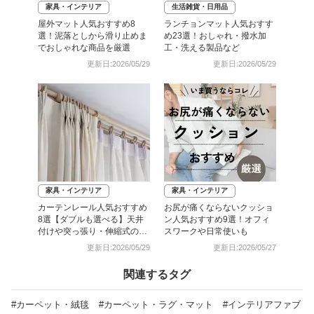
家具・インテリア
生活雑貨・日用品
屋外マット人気おすすめ8
ランチョンマット人気おすす
選！泥落としから滑り止めま
め23選！おしゃれ・撥水加
でおしゃれな商品を厳選
工・洗える製品など
更新日:2026/05/29
更新日:2026/05/29
家具・インテリア
家具・インテリア
カーテンレール人気おすすめ
お尻が痛くならないクッショ
8選【ダブルも選べる】天井
ン人気おすすめ9選！オフィ
付けや突っ張り・伸縮式の商
スワークや日常使いも
品も
更新日:2026/05/29
更新日:2026/05/27
関連するタグ
#カーペット・絨毯
#カーペット・ラグ・マット
#インテリアファブ