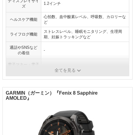
ディスプレイサイ
1.2インチ
ズ
心拍数、血中酸素レベル、呼吸数、カロリーな
ヘルスケア機能
ど
ストレスレベル、睡眠モニタリング、生理周
ライフログ機能
期、妊娠トラッキングなど
通話やSNSなど
-
の着信
電子マネー・電子
Suica、Gamin Pay（Visaタッチ）
決済機能
全てを見る
GARMIN（ガーミン）『Fenix 8 Sapphire
AMOLED』