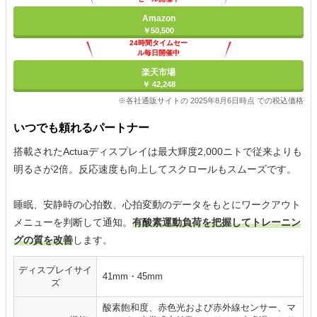
Amazon
￥50,500
24時間タイムセー
ル毎日開催中
楽天市場
￥ 42,248
※各社通販サイトの 2025年8月6日時点 での税込価格
いつでも頼れるパートナー
搭載されたActuaディスプレイは最大輝度2,000ニトで従来よりも
明るさが2倍。反応速度も向上してスクロールもスムーズです。
睡眠、安静時の心拍数、心拍変動のデータをもとにワークアウト
メニューを判断して通知。
有酸素運動負荷を把握してトレーニン
グの質を改善
します。
ディスプレイサイ
41mm・45mm
ズ
酸素飽和度、赤色光および赤外線センサー、マ