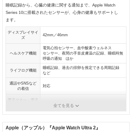
睡眠記録から、心臓の健康に関する通知まで、Apple Watch
Series 10に搭載されたセンサーが、心身の健康もサポートし
ま す。
ディスプレイサイ
42mm／46mm
ズ
電気心拍センサー、血中酸素ウェルネス
ヘルスケア機能
セ ン サ ー、夜間の手首皮膚温の記録、睡眠時無
呼吸の通知 ほか
睡眠記録、過去の排卵を推定できる周期記録
ライフログ機能
など
通話やSNSなど
対応
の着信
電子マネー・電子
ApplePay、Suicaなど
決済機能
全てを見る
Apple（アップル）『Apple Watch Ultra 2』