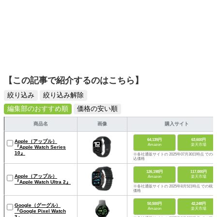
【この記事で紹介するのはこちら】
絞り込み
絞り込み解除
編集部のおすすめ順
価格の安い順
商品名
画像
購入サイト
64,139円
63,600円
Apple（アップル）
Amazon
楽天市場
『Apple Watch Series
10』
※各社通販サイトの 2025年07月30日時点 での税
込価格
126,198円
117,000円
Apple（アップル）
Amazon
楽天市場
『Apple Watch Ultra 2』
※各社通販サイトの 2025年8月5日時点 での税込
価格
50,500円
42,248円
Google（グーグル）
Amazon
楽天市場
『Google Pixel Watch
3』