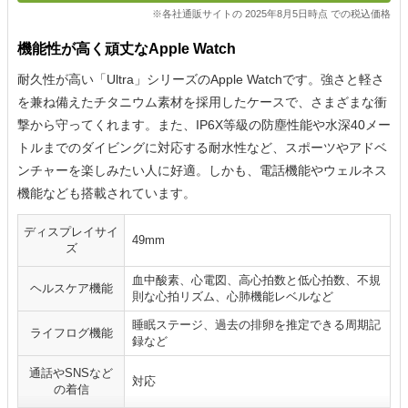
※各社通販サイトの 2025年8月5日時点 での税込価格
機能性が高く頑丈なApple Watch
耐久性が高い「Ultra」シリーズのApple Watchです。強さと軽さ
を兼ね備えたチタニウム素材を採用したケースで、さまざまな衝
撃から守ってくれます。また、IP6X等級の防塵性能や水深40メー
トルまでのダイビングに対応する耐水性など、スポーツやアドベ
ンチャーを楽しみたい人に好適。しかも、電話機能やウェルネス
機能なども搭載されています。
ディスプレイサイ
49mm
ズ
血中酸素、心電図、高心拍数と低心拍数、不規
ヘルスケア機能
則な心拍リズム、心肺機能レベルなど
睡眠ステージ、過去の排卵を推定できる周期記
ライフログ機能
録など
通話やSNSなど
対応
の着信