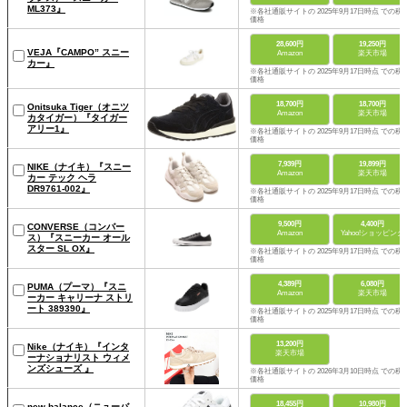
ML373』
※各社通販サイトの 2025年9月17日時点 での税
価格
28,600円
19,250円
VEJA『CAMPO” スニー
Amazon
楽天市場
カー』
※各社通販サイトの 2025年9月17日時点 での税
価格
18,700円
18,700円
Onitsuka Tiger（オニツ
Amazon
楽天市場
カタイガー）『タイガー
アリー1』
※各社通販サイトの 2025年9月17日時点 での税
価格
7,939円
19,899円
NIKE（ナイキ）『スニー
Amazon
楽天市場
カー テック ヘラ
DR9761-002』
※各社通販サイトの 2025年9月17日時点 での税
価格
9,500円
4,400円
CONVERSE（コンバー
Amazon
Yahoo!ショッピング
ス）『スニーカー オール
スター SL OX』
※各社通販サイトの 2025年9月17日時点 での税
価格
4,389円
6,080円
PUMA（プーマ）『スニ
Amazon
楽天市場
ーカー キャリーナ ストリ
ート 389390』
※各社通販サイトの 2025年9月17日時点 での税
価格
13,200円
Nike（ナイキ）『インタ
楽天市場
ーナショナリスト ウィメ
ンズシューズ 』
※各社通販サイトの 2026年3月10日時点 での税
価格
18,455円
10,980円
new balance（ニューバ