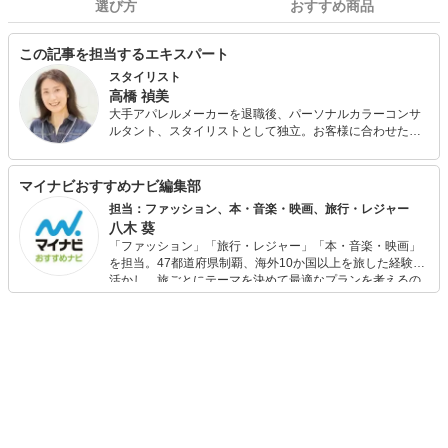
選び方
おすすめ商品
この記事を担当するエキスパート
スタイリスト
高橋 禎美
大手アパレルメーカーを退職後、パーソナルカラーコンサ
ルタント、スタイリストとして独立。お客様に合わせたバ
ランスの取り方やファッションを楽しむコツを分かりやす
くアドバイス。パーソナルカラー診断も会社員時代から仕
事の中で関わっており実績と定評がある。 また、FPとして
マイナビおすすめナビ編集部
も活動しており、個人FP相談や投資初心者の女性に向けた
担当：ファッション、本・音楽・映画、旅行・レジャー
「はじめての投資セミナー」を開催中。お金とファッショ
八木 葵
ンに興味のある女性に支持されている。
「ファッション」「旅行・レジャー」「本・音楽・映画」
を担当。47都道府県制覇、海外10か国以上を旅した経験を
活かし、旅ごとにテーマを決めて最適なプランを考えるの
が得意。また、アパレルショップでの販売経験もあり。誰
でも手軽に楽しめるプチプラとトレンドを取り入れたコー
ディネートを提案します。本や映画から受けたインスピレ
ーションを日常や仕事に活かすことを大切にし、記事では
そんな視点から選んだおすすめ作品やアイテムを紹介しま
す。