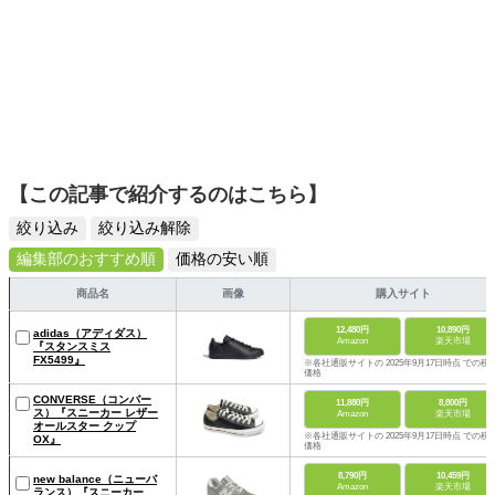
【この記事で紹介するのはこちら】
絞り込み
絞り込み解除
編集部のおすすめ順
価格の安い順
商品名
画像
購入サイト
12,480円
10,890円
adidas（アディダス）
Amazon
楽天市場
『スタンスミス
FX5499』
※各社通販サイトの 2025年9月17日時点 での税
価格
CONVERSE（コンバー
11,880円
8,800円
ス）『スニーカー レザー
Amazon
楽天市場
オールスター クップ
※各社通販サイトの 2025年9月17日時点 での税
OX』
価格
8,790円
10,459円
new balance（ニューバ
Amazon
楽天市場
ランス）『スニーカー