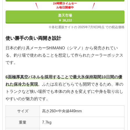
24時間タイムセー
ル毎日開催中
楽天市場
￥ 38,222
※各社通販サイトの 2025年7月9日時点 での税込価格
使い勝手の良い両開き設計
日本の釣り具メーカーSHIMANO（シマノ）から発売されてい
る、釣り場で使われることを想定して作られたクーラーボックス
です。
6面極厚真空パネルを採用することで最大氷保持期間10日間の優
れた保冷力を実現
。ふたは左右どちらでも開閉できるため、車の
トランクなど狭い場所でも本体の向きを変えずに中身を取り出し
やすいのが魅力的です。
サイズ
高さ260×中央値449mm
重量
7.7kg