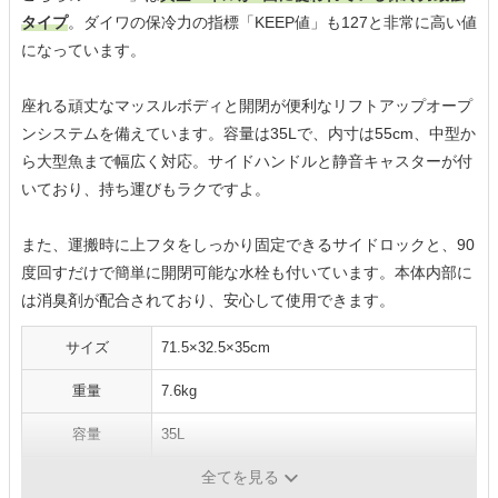
タイプ
。ダイワの保冷力の指標「KEEP値」も127と非常に高い値
になっています。
座れる頑丈なマッスルボディと開閉が便利なリフトアップオープ
ンシステムを備えています。容量は35Lで、内寸は55cm、中型か
ら大型魚まで幅広く対応。サイドハンドルと静音キャスターが付
いており、持ち運びもラクですよ。
また、運搬時に上フタをしっかり固定できるサイドロックと、90
度回すだけで簡単に開閉可能な水栓も付いています。本体内部に
は消臭剤が配合されており、安心して使用できます。
サイズ
71.5×32.5×35cm
重量
7.6kg
容量
35L
全てを見る
素材
真空パネル、ウレタン