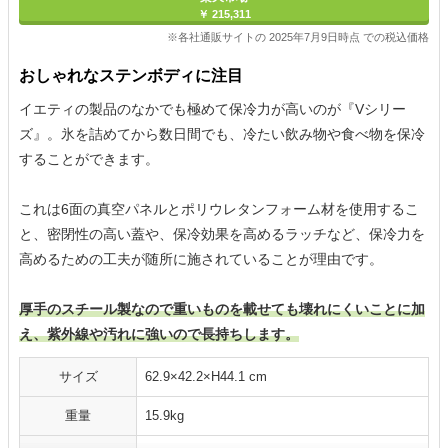
￥ 215,311
※各社通販サイトの 2025年7月9日時点 での税込価格
おしゃれなステンボディに注目
イエティの製品のなかでも極めて保冷力が高いのが『Vシリー
ズ』。氷を詰めてから数日間でも、冷たい飲み物や食べ物を保冷
することができます。
これは6面の真空パネルとポリウレタンフォーム材を使用するこ
と、密閉性の高い蓋や、保冷効果を高めるラッチなど、保冷力を
高めるための工夫が随所に施されていることが理由です。
厚手のスチール製なので重いものを載せても壊れにくいことに加
え、紫外線や汚れに強いので長持ちします。
サイズ
62.9×42.2×H44.1 cm
重量
15.9kg