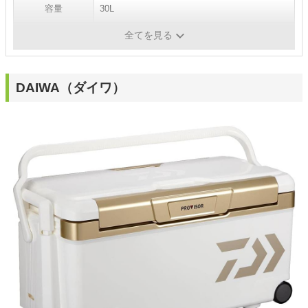
容量
30L
全てを見る
素材
6面極厚真空パネル、発泡ウレタン
DAIWA（ダイワ）