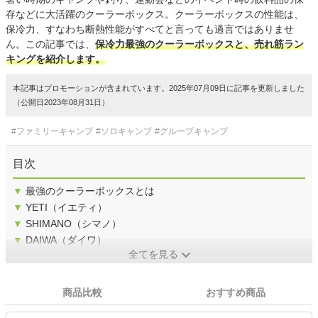
存などに大活躍のクーラーボックス。クーラーボックスの性能は、
保冷力、すなわち断熱性能がすべてと言っても過言ではありませ
ん。この記事では、
保冷力最強のクーラーボックスと、売れ筋ラン
キングを紹介します。
本記事はプロモーションが含まれています。2025年07月09日に記事を更新しました
（公開日2023年08月31日）
#ファミリーキャンプ
#ソロキャンプ
#グループキャンプ
目次
▼
最強のクーラーボックスとは
▼
YETI（イエティ）
▼
SHIMANO（シマノ）
▼
DAIWA（ダイワ）
全てを見る
商品比較
おすすめ商品