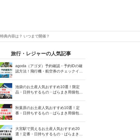
特典内容は？ いつまで開催？
旅行・レジャーの人気記事
agoda（アゴダ）予約確認・予約IDの確
認方法！飛行機・航空券のチェックイン
手順と照会番号の調べ方も
池袋のお土産人気おすすめ10選！限定
品・日持ちするもの・ばらまき用個包装
タイプも
秋葉原のお土産人気おすすめ10選！定
番・日持ちするもの・ばらまき用個包装
タイプも
大宮駅で買えるお土産人気おすすめ20
選！定番・日持ちするもの・ばらまき用
の個包装タイプも