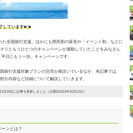
5
了しています■□■
6
始された全国旅行支援。ほかにも県民割の延長や「イベント割」などに
7
そりともうひとつのキャンペーンが連動していたことをみなさん
「平日にもう一泊」キャンペーンです。
8
国旅行支援対象プランの完売が相次いでいるなか、本記事では
割引内容など詳細について解説していきます。
9
2月18日に記事を更新しました（公開日2022年10月12日）
1
ペーンとは？