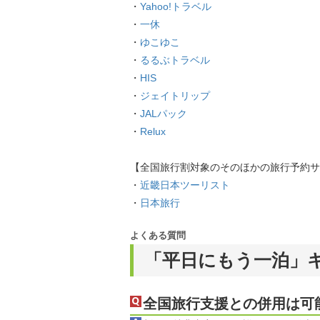
・
Yahoo!トラベル
・
一休
・
ゆこゆこ
・
るるぶトラベル
・
HIS
・
ジェイトリップ
・
JALパック
・
Relux
【全国旅行割対象のそのほかの旅行予約サ
・
近畿日本ツーリスト
・
日本旅行
よくある質問
「平日にもう一泊」キ
全国旅行支援との併用は可