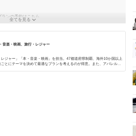
プランの予約はこちら
全てを見る
・音楽・映画、旅行・レジャー
レジャー」「本・音楽・映画」を担当。47都道府県制覇、海外10か国以上
旅ごとにテーマを決めて最適なプランを考えるのが得意。また、アパレルシ
り。誰でも手軽に楽しめるプチプラとトレンドを取り入れたコーディネート
から受けたインスピレーションを日常や仕事に活かすことを大切にし、記事
だおすすめ作品やアイテムを紹介します。