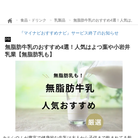
食品・ドリンク
乳製品
無脂肪牛乳のおすすめ4選！人気はよ
『マイナビおすすめナビ』サービス終了のお知らせ
PR
無脂肪牛乳のおすすめ4選！人気はよつ葉や小岩井
乳業【無脂肪乳も】
カルシウムが豊富で健康的な牛乳は大人から子供まで飲まれてる飲