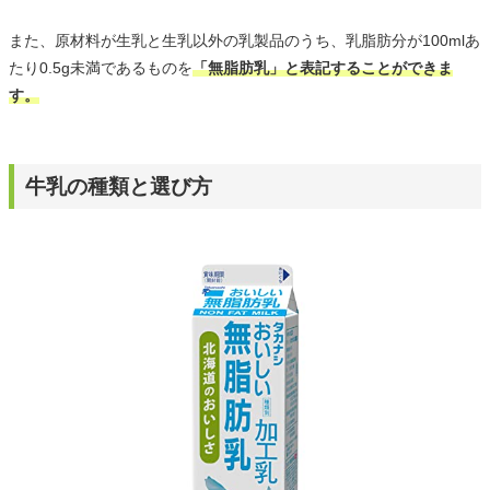
また、原材料が生乳と生乳以外の乳製品のうち、乳脂肪分が100mlあ
たり0.5g未満であるものを
「無脂肪乳」と表記することができま
す。
牛乳の種類と選び方