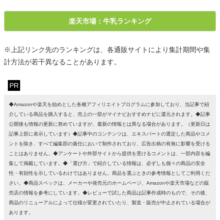
楽天市場：牛乳ランキング
※上記リンク先のランキングは、各通販サイトにより集計期間や集
計方法が若干異なることがあります。
PR
◆Amazonや楽天を始めとした各種アフィリエイトプログラムに参加しており、当記事で紹
介している商品を購入すると、売上の一部がマイナビおすすめナビに還元されます。◆記事
公開後も情報の更新に努めていますが、最新の情報とは異なる場合があります。（更新日は
記事上部に表示しています）◆記事中のコンテンツは、エキスパートの選定した商品やコメ
ントを除き、すべて編集部の責任において制作されており、広告出稿の有無に影響を受ける
ことはありません。◆アンケートや外部サイトから提供を受けるコメントは、一部内容を編
集して掲載しています。◆「選び方」で紹介している情報は、必ずしも個々の商品の安全
性・有効性を示しているわけではありません。商品を選ぶときの参考情報としてご利用くだ
さい。◆商品スペックは、メーカーや発売元のホームページ、Amazonや楽天市場などの販
売店の情報を参考にしています。◆レビューで試した商品は記事作成時のもので、その後、
商品のリニューアルによって仕様が変更されていたり、製造・販売が中止されている場合が
あります。