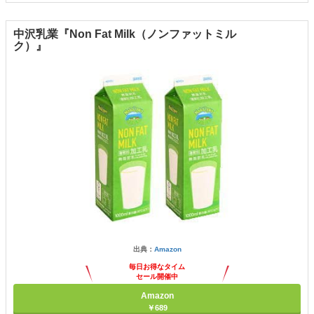
中沢乳業『Non Fat Milk（ノンファットミル
ク）』
出典：
Amazon
毎日お得なタイム
セール開催中
Amazon
￥689