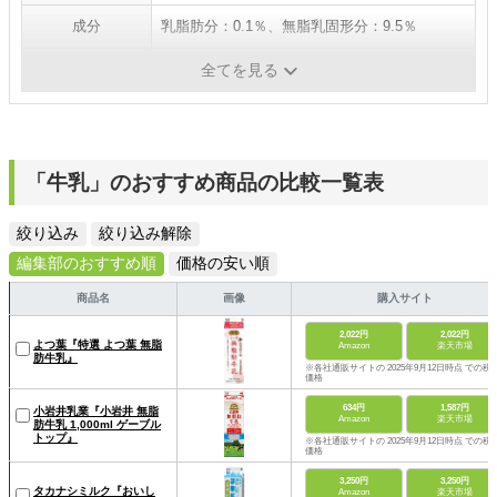
成分
乳脂肪分：0.1％、無脂乳固形分：9.5％
カロリー
-
全てを見る
「牛乳」のおすすめ商品の比較一覧表
絞り込み
絞り込み解除
編集部のおすすめ順
価格の安い順
商品名
画像
購入サイト
2,022円
2,022円
よつ葉『特選 よつ葉 無脂
Amazon
楽天市場
肪牛乳』
※各社通販サイトの 2025年9月12日時点 での税
価格
634円
1,587円
小岩井乳業『小岩井 無脂
Amazon
楽天市場
肪牛乳 1,000ml ゲーブル
トップ』
※各社通販サイトの 2025年9月12日時点 での税
価格
3,250円
3,250円
タカナシミルク『おいし
Amazon
楽天市場