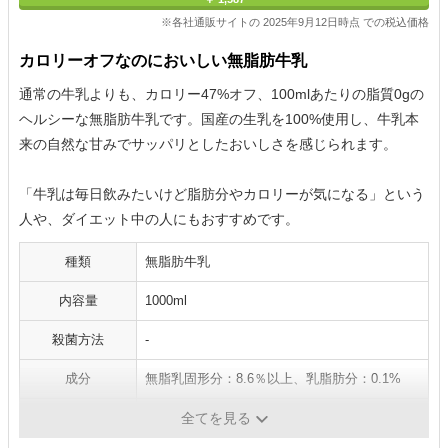
※各社通販サイトの 2025年9月12日時点 での税込価格
カロリーオフなのにおいしい無脂肪牛乳
通常の牛乳よりも、カロリー47%オフ、100mlあたりの脂質0gの
ヘルシーな無脂肪牛乳です。国産の生乳を100%使用し、牛乳本
来の自然な甘みでサッパリとしたおいしさを感じられます。
「牛乳は毎日飲みたいけど脂肪分やカロリーが気になる」という
人や、ダイエット中の人にもおすすめです。
種類
無脂肪牛乳
内容量
1000ml
殺菌方法
‐
成分
無脂乳固形分：8.6％以上、乳脂肪分：0.1%
カロリー
34kcal／100ml
全てを見る