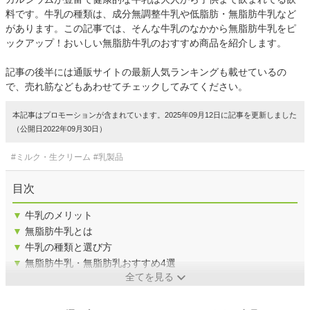
料です。牛乳の種類は、成分無調整牛乳や低脂肪・無脂肪牛乳など
があります。この記事では、そんな牛乳のなかから無脂肪牛乳をピ
ックアップ！おいしい無脂肪牛乳のおすすめ商品を紹介します。
記事の後半には通販サイトの最新人気ランキングも載せているの
で、売れ筋などもあわせてチェックしてみてください。
本記事はプロモーションが含まれています。2025年09月12日に記事を更新しました
（公開日2022年09月30日）
#ミルク・生クリーム
#乳製品
目次
▼
牛乳のメリット
▼
無脂肪牛乳とは
▼
牛乳の種類と選び方
▼
無脂肪牛乳・無脂肪乳おすすめ4選
全てを見る