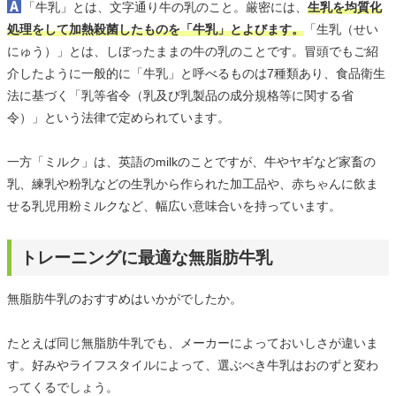
「牛乳」とは、文字通り牛の乳のこと。厳密には、
生乳を均質化
処理をして加熱殺菌したものを「牛乳」とよびます。
「生乳（せい
にゅう）」とは、しぼったままの牛の乳のことです。冒頭でもご紹
介したように一般的に「牛乳」と呼べるものは7種類あり、食品衛生
法に基づく「乳等省令（乳及び乳製品の成分規格等に関する省
令）」という法律で定められています。
一方「ミルク」は、英語のmilkのことですが、牛やヤギなど家畜の
乳、練乳や粉乳などの生乳から作られた加工品や、赤ちゃんに飲ま
せる乳児用粉ミルクなど、幅広い意味合いを持っています。
トレーニングに最適な無脂肪牛乳
無脂肪牛乳のおすすめはいかがでしたか。
たとえば同じ無脂肪牛乳でも、メーカーによっておいしさが違いま
す。好みやライフスタイルによって、選ぶべき牛乳はおのずと変わ
ってくるでしょう。