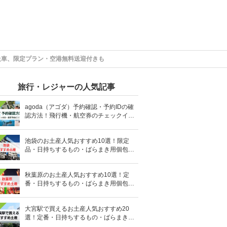
級車、限定プラン・空港無料送迎付きも
旅行・レジャーの人気記事
agoda（アゴダ）予約確認・予約IDの確
認方法！飛行機・航空券のチェックイン
手順と照会番号の調べ方も
池袋のお土産人気おすすめ10選！限定
品・日持ちするもの・ばらまき用個包装
タイプも
秋葉原のお土産人気おすすめ10選！定
番・日持ちするもの・ばらまき用個包装
タイプも
大宮駅で買えるお土産人気おすすめ20
選！定番・日持ちするもの・ばらまき用
の個包装タイプも