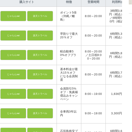
購入サイト
特徴
営業時間
利用料金
3時間3,850
ポイント5倍
円（税込）～
（沖縄／離
8:00～20:00
じゃらんnet
楽天トラベル
／6時間5,50
島）
0円（税込）
～
早割りで最大
6時間5,390
8:00～20:00
じゃらんnet
楽天トラベル
20％オフ
円（税込）～
軽自動車5
8:00～20:00
6時間5,830
0%オフプラ
／土日祝8:0
じゃらんnet
楽天トラベル
円（税込）～
ン
0～20:00
基本料金が最
大15％オフ
6時間3,740
8:00～20:00
じゃらんnet
楽天トラベル
になる会員制
円（税込）～
度
会員割引5%
オフ・免責補
8:00～19:00
1,836円～
じゃらんnet
楽天トラベル
償込みキャン
ペーン
全車両3年以
9:00～19:00
3,300円～
じゃらんnet
楽天トラベル
内
石垣島格安プ
6時間3,600