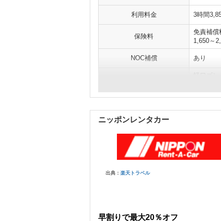
利用料金
3時間3,
免責補償料
保険料
1,650～
NOC補償
あり
軽ワゴン
車種
トラック
ニッポンレンタカー
出典：
楽天トラベル
早割りで最大20％オフ