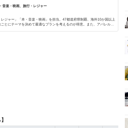
・音楽・映画、旅行・レジャー
レジャー」「本・音楽・映画」を担当。47都道府県制覇、海外10か国以上
旅ごとにテーマを決めて最適なプランを考えるのが得意。また、アパレルシ
り。誰でも手軽に楽しめるプチプラとトレンドを取り入れたコーディネート
から受けたインスピレーションを日常や仕事に活かすことを大切にし、記事
だおすすめ作品やアイテムを紹介します。
ら】