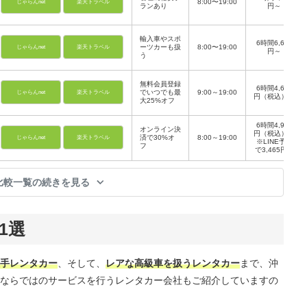
8:00〜19:00
じゃらんnet
楽天トラベル
ランあり
円～
輸入車やスポ
6時間6,600
ーツカーも扱
8:00〜19:00
じゃらんnet
楽天トラベル
円～
う
無料会員登録
6時間4,620
でいつでも最
9:00～19:00
じゃらんnet
楽天トラベル
円（税込）～
大25%オフ
6時間4,950
オンライン決
円（税込）～
済で30%オ
8:00～19:00
じゃらんnet
楽天トラベル
※LINE予約
フ
で3,465円～
比較一覧の続きを見る
1選
手レンタカー
、そして、
レアな高級車を扱うレンタカー
まで、沖
ならではのサービスを行うレンタカー会社もご紹介していますの