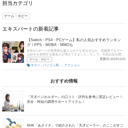
担当カテゴリ
ゲーム・ホビー
エキスパートの新着記事
【Switch・PS4・PCゲーム】私の人気おすすめランキン
グ！FPS・MOBA・MMOも
近年eスポーツが世界的な盛り上がりを見せるなか、芸能界でもゲー
ム好きを表明する著名人が増えてきました。そこで、今回お話を聞い
たのは、なかでもとくにコアなゲームファン3名。ここでは、YouTube
更新日:2024/11/01
ゲーム・ホビー
やTwitchなど配信プラットフォームのゲーム実況で人気のアーティス
,
,
ホラー
パソコン周辺機器
アクション
ト・椎名ひかり、マルチタレント・兎味ペロリナ、YouTuber・ゆっこ
の3名に、ゲームに対する熱い想いを聞いてきました。また、2021年
にハマったゲームソフトランキング、そして配信やプレイにおすすめ
のゲーミングデバイスを教えてもらいましたので、あわせて参考にし
てみください。
おすすめ情報
『天才ベジホルダー』の口コミ・評判を参考に実証レビュー！
安全・時短の調理サポートアイテム！
NHK「あさイチ」で紹介された「天才ピーラー」のここがすご