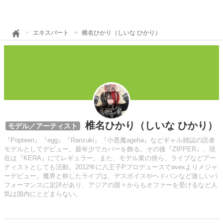
エキスパート
椎名ひかり（しいな ひかり）
椎名ひかり（しいな ひかり）
モデル／アーティスト
『Popteen』『egg』『Ranzuki』『小悪魔ageha』などギャル雑誌の読者
モデルとしてデビュー。最年少でカバーを飾る。その後『ZIPPER』、現
在は『KERA』にてレギュラー。また、モデル業の傍ら、ライブなどアー
ティストとしても活動。2012年に八王子Pプロデュースでavexよりメジャ
ーデビュー。魔界と称したライブは、デスボイスやヘドバンなど激しいパ
フォーマンスに定評があり、アジアの国々からもオファーを受けるなど人
気は国内にとどまらない。