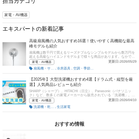
担当カテゴリ
家電・AV機器
エキスパートの新着記事
高級扇風機の人気おすすめ16選！使いやすく高機能な最高
峰モデルも紹介
扇風機は数千円で買えるリーズナブルなシンプルモデルから数万円を
超える高級なハイエンドモデルまで様々な商品があります。なかでも
高級な扇風機は、静音性や機能、風力、省エネ性能、デザイン性など
更新日:2026/05/29
家電・AV機器
が非常に優れています。そこでここでは、高級な扇風機に注目し選び
,
,
扇風機・サーキュレーター
冷房器具
空調・季節家電
方とおすすめ商品を紹介します。人気の羽なしモデルやオールシーズ
ン利用できる、空気清浄モデル、ヒーター機能付きなどもピックアッ
プ。後半には、比較一覧表や通販サイトの最新人気ランキングもある
【2025年】大型洗濯機おすすめ4選【ドラム式・縦型を厳
ので、売れ筋や口コミとあわせてチェックしてみてください。
選】人気商品レビューも紹介
SHARP（シャープ）、HITACHI（日立）、Panasonic（パナソニッ
ク）など、数多くの家電メーカーから販売されている「洗濯機」。さ
まざまなサイズの製品がありますが、一般的に、4人家族の場合で容
更新日:2026/04/10
家電・AV機器
量6～8kgが目安とされています。家族が多い場合や、週末にまとめて
,
洗濯機・乾燥機
生活家電
洗濯する場合、大型の洗濯機があると便利でしょう。この記事では、
より大容量な10kg以上の大型洗濯機の選び方、診断チャート、おすす
め商品を紹介。節水かつ乾燥機能付きのドラム式と、洗浄力の高い縦
型製品を厳選。スマホで操作できる機能を備えた便利な製品もありま
す！後半には、比較一覧表や通販サイトの最新人気ランキングもある
おすすめ情報
ので、売れ筋や口コミとあわせてチェックしてみてください。