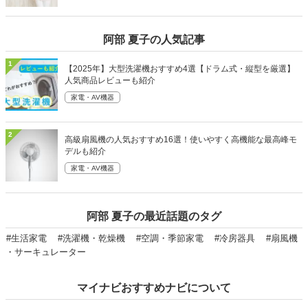
阿部 夏子の人気記事
1
【2025年】大型洗濯機おすすめ4選【ドラム式・縦型を厳選】
人気商品レビューも紹介
家電・AV機器
2
高級扇風機の人気おすすめ16選！使いやすく高機能な最高峰モ
デルも紹介
家電・AV機器
阿部 夏子の最近話題のタグ
#生活家電
#洗濯機・乾燥機
#空調・季節家電
#冷房器具
#扇風機
・サーキュレーター
マイナビおすすめナビについて