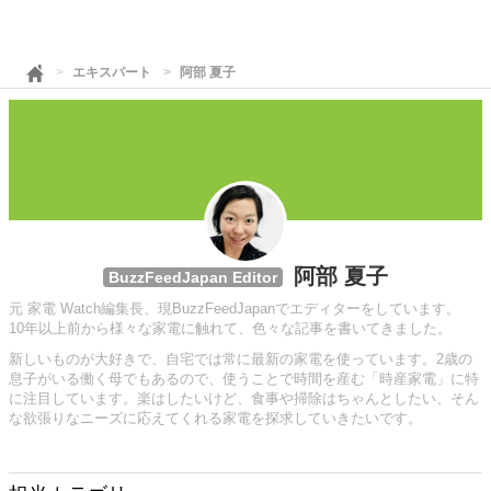
エキスパート
阿部 夏子
阿部 夏子
BuzzFeedJapan Editor
元 家電 Watch編集長、現BuzzFeedJapanでエディターをしています。
10年以上前から様々な家電に触れて、色々な記事を書いてきました。
新しいものが大好きで、自宅では常に最新の家電を使っています。2歳の
息子がいる働く母でもあるので、使うことで時間を産む「時産家電」に特
に注目しています。楽はしたいけど、食事や掃除はちゃんとしたい、そん
な欲張りなニーズに応えてくれる家電を探求していきたいです。