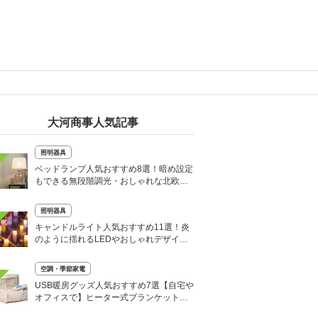
大河商事人気記事
照明器具
ベッドランプ人気おすすめ8選！暗め設定
もできる無段階調光・おしゃれな北欧風
など厳選
照明器具
キャンドルライト人気おすすめ11選！炎
のように揺れるLEDやおしゃれデザイン
も
空調・季節家電
USB暖房グッズ人気おすすめ7選【自宅や
オフィスで】ヒーター式ブランケットな
ど