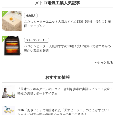
メトロ電気工業人気記事
1
暖房器具
こたつヒーターユニット人気おすすめ13選【交換・後付け】布
団・テーブルに
2
ストーブ・ヒーター
ハロゲンヒーター人気おすすめ13選！安い電気代で省エネかつ
暖かい製品を厳選
>>もっと見る
おすすめ情報
『天才ベジホルダー』の口コミ・評判を参考に実証レビュー！安全・
時短の調理サポートアイテム！
NHK「あさイチ」で紹介された「天才ピーラー」のここがすごい！
キャベツがほわほわ4枚刃ピーラーの魅力に迫る！