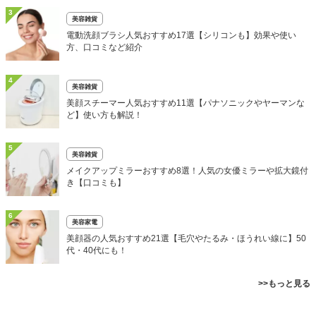
3
美容雑貨
電動洗顔ブラシ人気おすすめ17選【シリコンも】効果や使い
方、口コミなど紹介
4
美容雑貨
美顔スチーマー人気おすすめ11選【パナソニックやヤーマンな
ど】使い方も解説！
5
美容雑貨
メイクアップミラーおすすめ8選！人気の女優ミラーや拡大鏡付
き【口コミも】
6
美容家電
美顔器の人気おすすめ21選【毛穴やたるみ・ほうれい線に】50
代・40代にも！
>>もっと見る