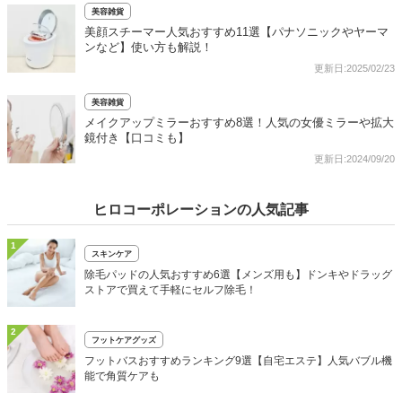
美容雑貨
美顔スチーマー人気おすすめ11選【パナソニックやヤーマ
ンなど】使い方も解説！
更新日:2025/02/23
美容雑貨
メイクアップミラーおすすめ8選！人気の女優ミラーや拡大
鏡付き【口コミも】
更新日:2024/09/20
ヒロコーポレーションの人気記事
1
スキンケア
除毛パッドの人気おすすめ6選【メンズ用も】ドンキやドラッグ
ストアで買えて手軽にセルフ除毛！
2
フットケアグッズ
フットバスおすすめランキング9選【自宅エステ】人気バブル機
能で角質ケアも