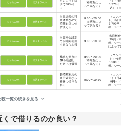
クレジット決
ト）～6時間
（※店舗によ
じゃらんnet
楽天トラベル
済で30%オ
6,270円（税
って異なる）
フ
込）（※車
種・シーズン
によって異な
当日返却の料
（コンパク
8:00〜20:00
る）
金体系なので
ト）当日返却
（※店舗によ
じゃらんnet
楽天トラベル
時間を気にせ
7,700円（車
って異なる）
ず使える
種、シーズン
により異な
る）
当日料金5,8
当日料金設定
30円（※車
で長時間利用
9:00〜18:00
じゃらんnet
楽天トラベル
種、シーズン
するならお得
によって異な
る）
（コンパク
札幌を拠点に
8:00〜20:00
ト）~6時間
JRを駆使し
（※店舗によ
じゃらんnet
楽天トラベル
5,500円（車
た旅には最適
って異なる）
種、シーズン
により異な
る）
長時間利用の
（コンパク
当日返却なら
ト）1日4,50
8:00〜19:30
じゃらんnet
楽天トラベル
格安に借りら
0円～（車
れる
種、シーズン
により異な
る）
比較一覧の続きを見る
近くで借りるのか良い？