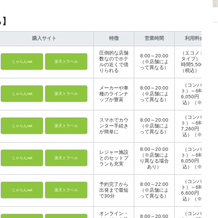
ら】
購入サイト
特徴
営業時間
利用料金
圧倒的な店舗
（エコノミー
8:00～20:00
数なのでホテ
タイプ）～6
（※店舗によ
じゃらんnet
楽天トラベル
ルの近くで借
時間5,500円
って異なる）
りられる
（税込）（※
車種・シーズ
ンによって異
（コンパク
メーカーや車
8:00～20:00
なる）
ト）～6時間
種のラインナ
（※店舗によ
じゃらんnet
楽天トラベル
6,050円（税
ップが豊富
って異なる）
込）（※車
種・シーズン
によって異な
（コンパク
スマホでカウ
8:00～20:00
る）
ト）～6時間
ンター手続き
（※店舗によ
じゃらんnet
楽天トラベル
7,260円（税
が簡単に
って異なる）
込）（※車
種・シーズン
によって異な
8:00～20:00
（コンパク
レジャー施設
る）
（※店舗によ
ト）～6時間
とのセットプ
じゃらんnet
楽天トラベル
り異なる場合
6,050円（税
ランも充実
あり）
込）（※車
種・シーズン
によって異な
（コンパク
予約完了から
8:00～22:00
る）
ト）～6時間
出発まで最短
（※店舗によ
じゃらんnet
楽天トラベル
6,600円（税
で30分
って異なる）
込）（※車
種・シーズン
によって異な
オンライン・
（コンパク
8:00～20:00
る）