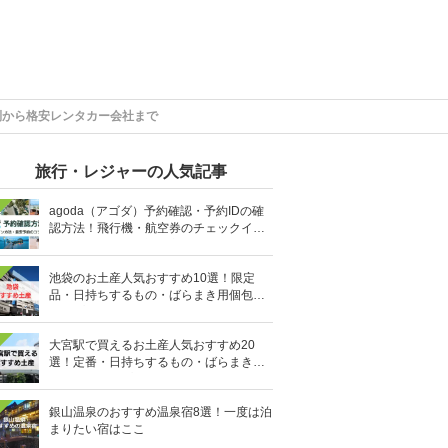
列から格安レンタカー会社まで
旅行・レジャーの人気記事
agoda（アゴダ）予約確認・予約IDの確
認方法！飛行機・航空券のチェックイン
手順と照会番号の調べ方も
池袋のお土産人気おすすめ10選！限定
品・日持ちするもの・ばらまき用個包装
タイプも
大宮駅で買えるお土産人気おすすめ20
選！定番・日持ちするもの・ばらまき用
の個包装タイプも
銀山温泉のおすすめ温泉宿8選！一度は泊
まりたい宿はここ