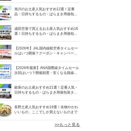
旭川のお土産人気おすすめ12選！定番
品・日持ちするもの・ばらまき用個包装
タイプも
成田空港で買えるお土産人気おすすめ16
選！日持ちするもの・ばらまき用個包装
タイプも
【2026年】JAL国内線航空券タイムセー
ルはいつ開催？クーポン・キャンペーン
まとめ
【2026年最新】ANA国際線タイムセール
次回はいつ？開催頻度・安くなる路線・
過去日程まとめ
銀座のお土産おすすめ21選！定番人気・
日持ちするもの・ばらまき用個包装タイ
プも
0
長野土産人気おすすめ19選！名物やかわ
いいもの、ここでしか買えないものまで
>>もっと見る