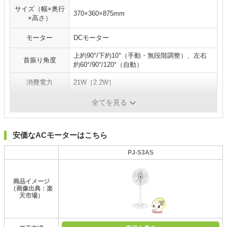
サイズ（幅×奥行
370×360×875mm
×高さ）
モーター
DCモーター
上約90°/下約10°（手動・無段階調整）、左右
首振り角度
約60°/90°/120°（自動）
消費電力
21W［2.2W］
風量切替
8段階（リズム風あり）
全てを見る
安価なACモーターはこちら
PJ-S3AS
商品イメージ
（画像出典：楽
天市場）