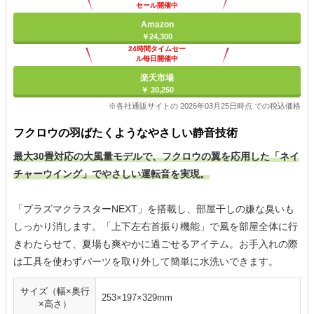
セール開催中
Amazon
￥24,300
24時間タイムセー
ル毎日開催中
楽天市場
￥ 30,250
※各社通販サイトの 2026年03月25日時点 での税込価格
フクロウの羽ばたくようなやさしい静音技術
最大30畳対応の大風量モデルで、フクロウの翼を応用した「ネイ
チャーウイング」でやさしい運転音を実現。
「プラズマクラスターNEXT」を搭載し、部屋干しの嫌な臭いも
しっかり消します。「上下左右首振り機能」で風を部屋全体に行
きわたらせて、夏場も爽やかに過ごせるアイテム。お手入れの際
は工具を使わずパーツを取り外して簡単に水洗いできます。
サイズ（幅×奥行
253×197×329mm
×高さ）