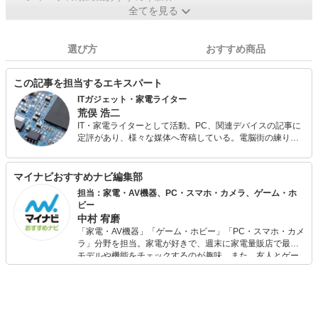
全てを見る
選び方
おすすめ商品
この記事を担当するエキスパート
ITガジェット・家電ライター
荒俣 浩二
IT・家電ライターとして活動。PC、関連デバイスの記事に
定評があり、様々な媒体へ寄稿している。電脳街の練り歩
きを日課とし、常に情報収集（趣味）を怠らない。散財す
るのも大好きなので、新しいものが出るとすぐに飛びつい
てしまう傾向が強い。
マイナビおすすめナビ編集部
担当：家電・AV機器、PC・スマホ・カメラ、ゲーム・ホ
ビー
中村 宥磨
「家電・AV機器」「ゲーム・ホビー」「PC・スマホ・カメ
ラ」分野を担当。家電が好きで、週末に家電量販店で最新
モデルや機能をチェックするのが趣味。また、友人とゲー
ムを楽しみながら、新作タイトルやイベント情報もいち早
くキャッチ。記事を通して、生活の質を底上げしてくれる
スタイリッシュで使いやすい家電や、みんなで楽しめるゲ
ームを発信していきます！