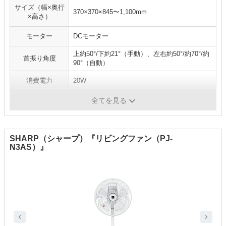
サイズ（幅×奥行
370×370×845〜1,100mm
×高さ）
モーター
DCモーター
上約50°/下約21°（手動）、左右約50°/約70°/約
首振り角度
90°（自動）
消費電力
20W
風量切替
32段階（リズム風あり）
全てを見る
SHARP（シャープ）『リビングファン（PJ-
N3AS）』