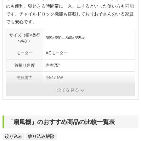
のも便利。朝起きる時間帯に「入」にするといった使い方も可能
です。チャイルドロック機能も搭載しておりお子さんのいる家庭
でも安心です。
サイズ（幅×奥行
369×690～840×355㎜
×高さ）
モーター
ACモーター
首振り角度
左右75°
消費電力
44/47.5W
風量切替
3段階
全てを見る
「扇風機」のおすすめ商品の比較一覧表
絞り込み
絞り込み解除