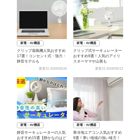
家電・AV機器
家電・AV機器
クリップ扇風機人気おすすめ
クリップ式サーキュレーター
17選！コンセント式・強力・
おすすめ9選！人気のアイリ
静音モデルも
スオーヤマや山善も
更新日:2026/05/26
更新日:2026/05/12
家電・AV機器
家電・AV機器
静音サーキュレーターの人気
寒冷地エアコン人気おすすめ
おすすめ15選【静かなのはど
9選！寒い地域の強い味方！