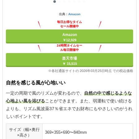
出典：
Amazon
毎日お得なタイム
セール開催中
Amazon
￥12,929
24時間タイムセー
ル毎日開催中
楽天市場
￥ 15,515
※各社通販サイトの 2026年03月25日時点 での税込価格
自然を感じる風が心地いい
一定の周期で風のリズムが変わるので、
自然の中で感じるような
心地よい風を浴びる
ことができます。また、弱運転で使い続ける
よりも、リズム風波薬37％省エネでお財布にもやさしいのがうれ
しいポイントです。
サイズ（幅×奥行
369×355×690〜840mm
×高さ）