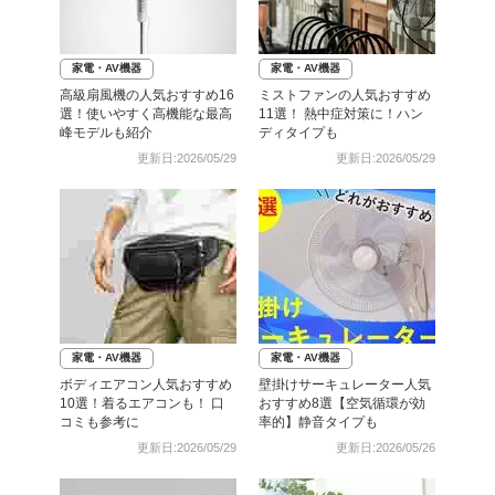
家電・AV機器
家電・AV機器
高級扇風機の人気おすすめ16
ミストファンの人気おすすめ
選！使いやすく高機能な最高
11選！ 熱中症対策に！ハン
峰モデルも紹介
ディタイプも
更新日:2026/05/29
更新日:2026/05/29
家電・AV機器
家電・AV機器
ボディエアコン人気おすすめ
壁掛けサーキュレーター人気
10選！着るエアコンも！ 口
おすすめ8選【空気循環が効
コミも参考に
率的】静音タイプも
更新日:2026/05/29
更新日:2026/05/26