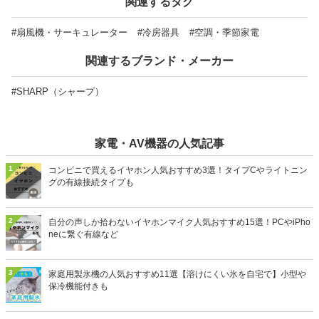
関連するタグ
みてください。
#扇風機・サーキュレーター
#冷房器具
#空調・季節家電
関連するブランド・メーカー
#SHARP（シャープ）
家電・AV機器の人気記事
1
コンビニで買えるイヤホン人気おすすめ3選！タイプCやライトニン
グの有線接続タイプも
2
自分の声しか拾わないイヤホンマイク人気おすすめ15選！PCやiPho
neに繋ぐ有線など
3
家庭用製氷機の人気おすすめ11選【溶けにくい氷を自宅で】小型や
保冷機能付きも