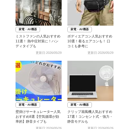
家電・AV機器
家電・AV機器
ミストファンの人気おすすめ
ボディエアコン人気おすすめ
11選！ 熱中症対策に！ハン
10選！着るエアコンも！ 口
ディタイプも
コミも参考に
更新日:2026/05/29
更新日:2026/05/29
家電・AV機器
家電・AV機器
壁掛けサーキュレーター人気
クリップ扇風機人気おすすめ
おすすめ8選【空気循環が効
17選！コンセント式・強力・
率的】静音タイプも
静音モデルも
更新日:2026/05/26
更新日:2026/05/26