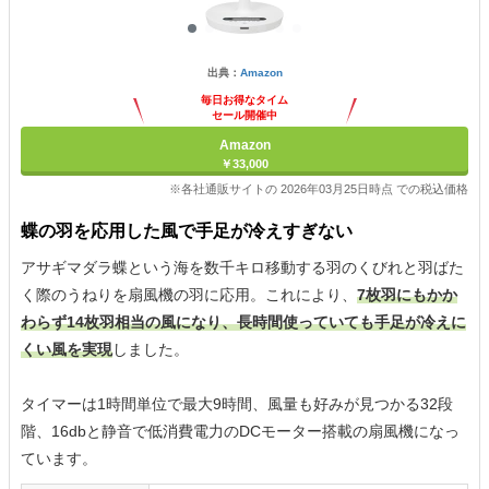
出典：
Amazon
毎日お得なタイム
セール開催中
Amazon
￥33,000
※各社通販サイトの 2026年03月25日時点 での税込価格
蝶の羽を応用した風で手足が冷えすぎない
アサギマダラ蝶という海を数千キロ移動する羽のくびれと羽ばた
く際のうねりを扇風機の羽に応用。これにより、
7枚羽にもかか
わらず14枚羽相当の風になり、長時間使っていても手足が冷えに
くい風を実現
しました。
タイマーは1時間単位で最大9時間、風量も好みが見つかる32段
階、16dbと静音で低消費電力のDCモーター搭載の扇風機になっ
ています。