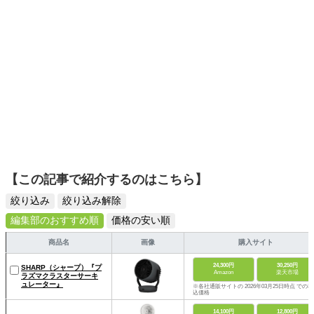
【この記事で紹介するのはこちら】
絞り込み
絞り込み解除
編集部のおすすめ順
価格の安い順
商品名
画像
購入サイト
24,300円
30,250円
SHARP（シャープ）『プ
Amazon
楽天市場
ラズマクラスターサーキ
ュレーター』
※各社通販サイトの 2026年03月25日時点 での税
込価格
14,100円
12,800円