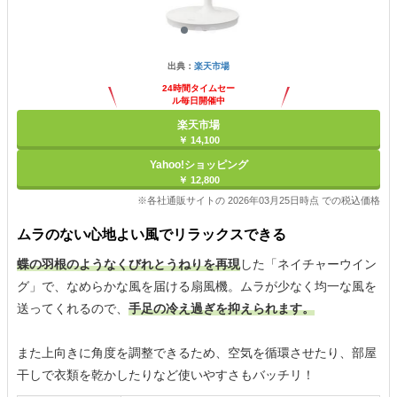
出典：
楽天市場
24時間タイムセー
ル毎日開催中
楽天市場
￥ 14,100
Yahoo!ショッピング
￥ 12,800
※各社通販サイトの 2026年03月25日時点 での税込価格
ムラのない心地よい風でリラックスできる
蝶の羽根のようなくびれとうねりを再現
した「ネイチャーウイン
グ」で、なめらかな風を届ける扇風機。ムラが少なく均一な風を
送ってくれるので、
手足の冷え過ぎを抑えられます。
また上向きに角度を調整できるため、空気を循環させたり、部屋
干しで衣類を乾かしたりなど使いやすさもバッチリ！