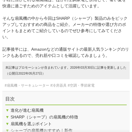
快適に過ごすためのアイテムとして活躍しています。
そんな扇風機の中から今回はSHARP（シャープ）製品のみをピック
アップしておすすめの商品をご紹介。メーカーの特徴や選び方のポ
イントもまとめてご紹介しているのでぜひ参考にしてみてくださ
い。
記事後半には、Amazonなどの通販サイトの最新人気ランキングのリ
ンクもあるので、売れ筋や口コミを確認してみましょう。
本記事はプロモーションが含まれています。2026年03月30日に記事を更新しました
（公開日2022年05月27日）
#扇風機・サーキュレーター
#冷房器具
#空調・季節家電
目次
▼
進化が進む扇風機
▼
SHARP（シャープ）の扇風機の特徴
▼
扇風機を選ぶポイント
▼
シャープの扇風機おすすめ｜新作