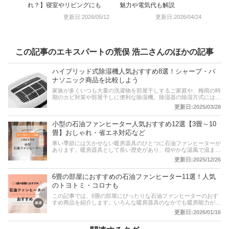
れ？】寝室やリビングにも
魅力や電気代も解説
更新日:2026/05/12
更新日:2026/04/24
この記事のエキスパートの荒俣 浩二さんのほかの記事
ハイブリッド式除湿機人気おすすめ8選！シャープ・パ
ナソニック商品を比較しよう
家族が多くいつも大量の洗濯物を部屋干しするご家庭や、梅雨の時
期のカビ対策や部屋干しに便利な除湿機。除湿器の除湿方式には大
きく3つありますが、コンプレッサー式除湿機は冬場の使用は難し
更新日:2025/03/28
く、デシカント式除湿機は夏場に不向き。そこで近年、双方の良い
ところだけを併せ持ったハイブリッド式除湿器が開発され、注目が
小型の石油ファンヒーター人気おすすめ12選【3畳～10
集まっています。そこで、この記事ではハイブリッド式除湿機の購
入を検討している方に向けて、おすすめ商品をご紹介します。ぜひ
畳】おしゃれ・省エネ対応など
参考にしてくださいね。
寒い季節には欠かせない暖房器具のひとつに石油ファンヒーターが
あります。暖房器具として長い歴史があり、穏やかな温風で温まる
石油ファンヒーターは根強い人気があります。この記事では、小型
更新日:2025/12/26
に絞って石油ファンヒーターの選び方とおすすめ商品を紹介しま
す。コロナやトヨトミ、ダイニチといった人気メーカーの見た目が
6畳の部屋におすすめの石油ファンヒーター11選！人気
おしゃれな製品や、電気代を安く抑えられる省エネな製品などをピ
ックアップ。チャート図に基づいたタイプ別診断も試してみてくだ
のトヨトミ・コロナも
さいね。3畳、4畳部屋に最適なものが多く販売されています。そ
この記事では、6畳の部屋にぴったりな石油ファンヒーターのおす
のほか、比較一覧表や通販サイトの最新人気ランキングもあるの
すめ商品を紹介します。いろんな暖房器具のなかでも暖房能力が高
で、売れ筋や口コミとあわせてチェックしてみてください。
いので、北国に住んでいる人にもおすすめです。コロナやダイニ
更新日:2026/01/16
チ、トヨトミといった人気メーカーのおしゃれな製品や、省エネ性
に優れる製品を厳選！後半には、比較一覧表や通販サイトの最新人
気ランキングもあるので、売れ筋や口コミとあわせてチェックして