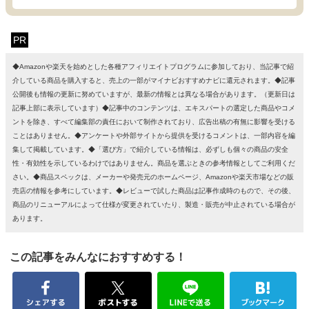
PR
◆Amazonや楽天を始めとした各種アフィリエイトプログラムに参加しており、当記事で紹
介している商品を購入すると、売上の一部がマイナビおすすめナビに還元されます。◆記事
公開後も情報の更新に努めていますが、最新の情報とは異なる場合があります。（更新日は
記事上部に表示しています）◆記事中のコンテンツは、エキスパートの選定した商品やコメ
ントを除き、すべて編集部の責任において制作されており、広告出稿の有無に影響を受ける
ことはありません。◆アンケートや外部サイトから提供を受けるコメントは、一部内容を編
集して掲載しています。◆「選び方」で紹介している情報は、必ずしも個々の商品の安全
性・有効性を示しているわけではありません。商品を選ぶときの参考情報としてご利用くだ
さい。◆商品スペックは、メーカーや発売元のホームページ、Amazonや楽天市場などの販
売店の情報を参考にしています。◆レビューで試した商品は記事作成時のもので、その後、
商品のリニューアルによって仕様が変更されていたり、製造・販売が中止されている場合が
あります。
この記事をみんなにおすすめする！