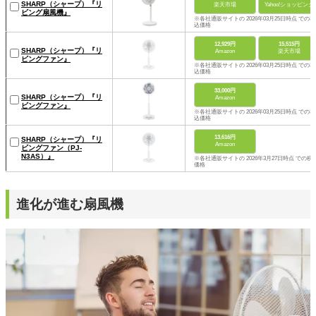
SHARP（シャープ）『リ
楽天市場
Yahoo!ショッピング
ビング扇風機』
※各社通販サイトの 2026年03月25日時点 での税
込価格
12,929円
15,515円
SHARP（シャープ）『リ
Amazon
楽天市場
ビングファン』
※各社通販サイトの 2026年03月25日時点 での税
込価格
33,000円
SHARP（シャープ）『リ
Amazon
ビングファン』
※各社通販サイトの 2026年03月25日時点 での税
込価格
13,616円
SHARP（シャープ）『リ
Amazon
ビングファン（PJ-
N3AS）』
※各社通販サイトの 2026年3月27日時点 での税
価格
進化が進む扇風機