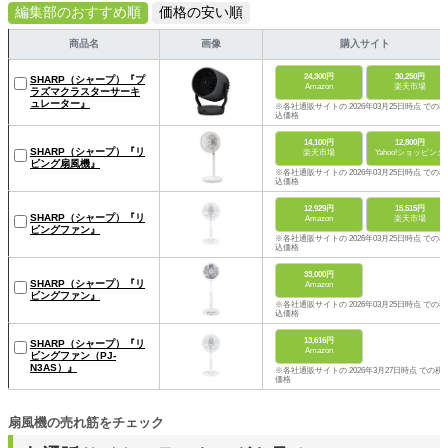
編集部のおすすめ順
価格の安い順
商品名
画像
購入サイト
24,300円
30,250円
SHARP（シャープ）『プ
Amazon
楽天市場
ラズマクラスターサーキ
ュレーター』
※各社通販サイトの 2026年03月25日時点 での税
込価格
14,100円
12,800円
SHARP（シャープ）『リ
楽天市場
Yahoo!ショッピング
ビング扇風機』
※各社通販サイトの 2026年03月25日時点 での税
込価格
12,929円
15,515円
SHARP（シャープ）『リ
Amazon
楽天市場
ビングファン』
※各社通販サイトの 2026年03月25日時点 での税
込価格
33,000円
SHARP（シャープ）『リ
Amazon
ビングファン』
※各社通販サイトの 2026年03月25日時点 での税
込価格
13,616円
SHARP（シャープ）『リ
Amazon
ビングファン（PJ-
N3AS）』
※各社通販サイトの 2026年3月27日時点 での税
価格
扇風機の売れ筋をチェック