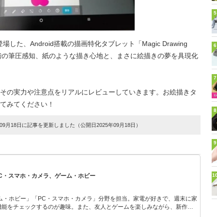
5
た、Android搭載の描画特化タブレット「Magic Drawing
6
84段階の筆圧感知、紙のような描き心地と、まさに絵描きの夢を具現化
7
その実力や注意点をリアルにレビューしていきます。お絵描きタ
てみてください！
8
9月18日に記事を更新しました（公開日2025年09月18日）
9
PC・スマホ・カメラ、ゲーム・ホビー
1
ム・ホビー」「PC・スマホ・カメラ」分野を担当。家電が好きで、週末に家
機能をチェックするのが趣味。また、友人とゲームを楽しみながら、新作タ
いち早くキャッチ。記事を通して、生活の質を底上げしてくれるスタイリッ