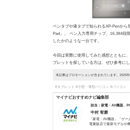
ペンタブや液タブで知られるXP-Penから登場し
Pad」。 ペン入力専用チップ、16,3
したかのような一台です。
今回は実際に使用してみた感想とともに、
ブレットを探している方は、ぜひ参考にし
本記事はプロモーションが含まれています。2025年0
#タブレット
#小型・薄型パソコン
#パソコン
マイナビおすすめナビ編集部
担当：家電・AV機器、
中村 宥磨
「家電・AV機器」「ゲー
電量販店で最新モデルや
イトルやイベント情報も