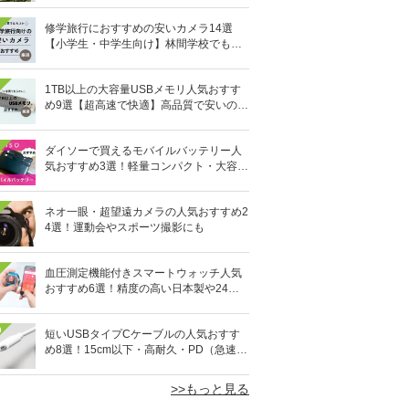
修学旅行におすすめの安いカメラ14選
【小学生・中学生向け】林間学校でも活
躍！
1TB以上の大容量USBメモリ人気おすす
め9選【超高速で快適】高品質で安いのは
どれ？
ダイソーで買えるモバイルバッテリー人
気おすすめ3選！軽量コンパクト・大容量
10,000mAhも
ネオ一眼・超望遠カメラの人気おすすめ2
4選！運動会やスポーツ撮影にも
血圧測定機能付きスマートウォッチ人気
おすすめ6選！精度の高い日本製や24時
間自動測定も
0
短いUSBタイプCケーブルの人気おすす
め8選！15cm以下・高耐久・PD（急速充
電）対応も
>>もっと見る