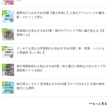
6
携帯氷のうおすすめ10選【暑さ対策に】人気のアイスパックや魔法
瓶・スティック型も
7
洗濯袋の人気おすすめ13選！旅行やアウトドア時に服が洗える【災
害時にも】
8
ドンキでも買える芳香剤の人気おすすめ10選！車・部屋・トイレな
ど用途別【いい匂い】
9
旅行用柔軟剤の人気おすすめ5選！持ち運びに便利な小分けタイプや
柔軟剤シートを紹介
10
旅行用コンタクト洗浄液おすすめ10選【ケース付きも】出張や海外
旅行にも便利
>>もっと見る