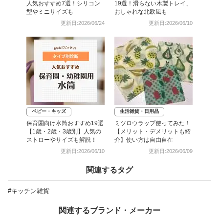
人気おすすめ7選！シリコン
19選！滑らない木製トレイ、
型やミニサイズも
おしゃれな北欧風も
更新日:2026/06/24
更新日:2026/06/10
ベビー・キッズ
生活雑貨・日用品
保育園向け水筒おすすめ19選
ミツロウラップ使ってみた！
【1歳・2歳・3歳別】人気の
【メリット・デメリットも紹
ストローやサイズも解説！
介】使い方は自由自在
更新日:2026/06/10
更新日:2026/06/09
関連するタグ
#キッチン雑貨
関連するブランド・メーカー