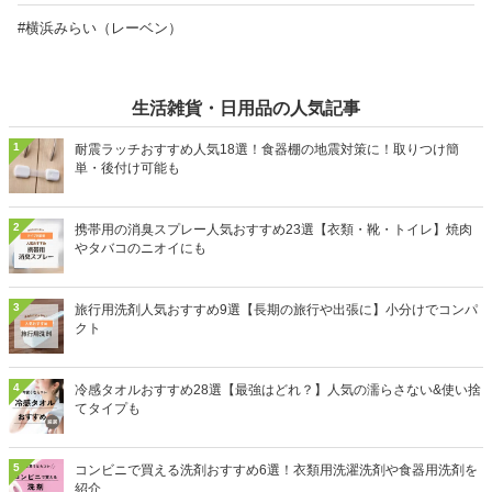
#横浜みらい（レーベン）
生活雑貨・日用品の人気記事
1
耐震ラッチおすすめ人気18選！食器棚の地震対策に！取りつけ簡
単・後付け可能も
2
携帯用の消臭スプレー人気おすすめ23選【衣類・靴・トイレ】焼肉
やタバコのニオイにも
3
旅行用洗剤人気おすすめ9選【長期の旅行や出張に】小分けでコンパ
クト
4
冷感タオルおすすめ28選【最強はどれ？】人気の濡らさない&使い捨
てタイプも
5
コンビニで買える洗剤おすすめ6選！衣類用洗濯洗剤や食器用洗剤を
紹介