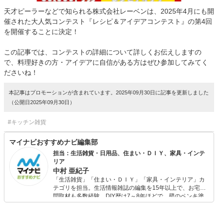
天才ピーラーなどで知られる株式会社レーベンは、2025年4月にも開
催された大人気コンテスト『レシピ＆アイデアコンテスト』の第4回
を開催することに決定！
この記事では、コンテストの詳細について詳しくお伝えしますの
で、料理好きの方・アイデアに自信がある方はぜひ参加してみてく
ださいね！
本記事はプロモーションが含まれています。2025年09月30日に記事を更新しました
（公開日2025年09月30日）
#キッチン雑貨
マイナビおすすめナビ編集部
担当：生活雑貨・日用品、住まい・ＤＩＹ、家具・インテ
リア
中村 亜紀子
「生活雑貨」「住まい・ＤＩＹ」「家具・インテリア」カ
テゴリを担当。生活情報雑誌の編集を15年以上で、お宅訪
問取材も多数経験。DIY歴は7～8年ほどで、壁のペンキ塗
りや壁紙チェンジなどもチャレンジ済み。初心者でもモノ
選びがしやすい記事をお届けします！