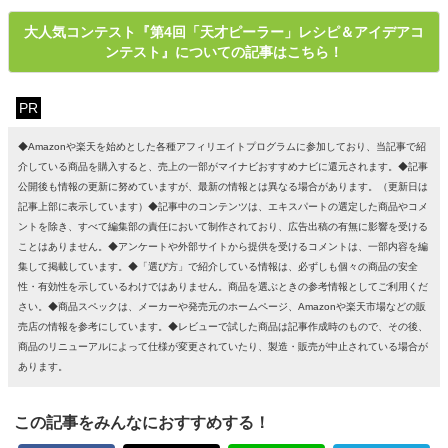
大人気コンテスト『第4回「天才ピーラー」レシピ＆アイデアコ
ンテスト』についての記事はこちら！
PR
◆Amazonや楽天を始めとした各種アフィリエイトプログラムに参加しており、当記事で紹
介している商品を購入すると、売上の一部がマイナビおすすめナビに還元されます。◆記事
公開後も情報の更新に努めていますが、最新の情報とは異なる場合があります。（更新日は
記事上部に表示しています）◆記事中のコンテンツは、エキスパートの選定した商品やコメ
ントを除き、すべて編集部の責任において制作されており、広告出稿の有無に影響を受ける
ことはありません。◆アンケートや外部サイトから提供を受けるコメントは、一部内容を編
集して掲載しています。◆「選び方」で紹介している情報は、必ずしも個々の商品の安全
性・有効性を示しているわけではありません。商品を選ぶときの参考情報としてご利用くだ
さい。◆商品スペックは、メーカーや発売元のホームページ、Amazonや楽天市場などの販
売店の情報を参考にしています。◆レビューで試した商品は記事作成時のもので、その後、
商品のリニューアルによって仕様が変更されていたり、製造・販売が中止されている場合が
あります。
この記事をみんなにおすすめする！