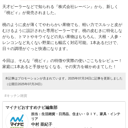
天才ピーラーなどで知られる『株式会社レーベン』から、新しく
『桃ピィ』が発売されました。
桃のように皮が薄くてやわらかい果物でも、軽い力でスルッと皮が
むけるように設計された専用ピーラーです。桃の皮むきに特化しな
がらも、トマトやキウイなどの丸い果物はもちろん、大根・人参・
レンコンなど丸くない野菜にも幅広く対応可能。1本あるだけで、
日々の調理がぐっと快適になります。
今回は、そんな『桃ピィ』の特徴や実際の使いごこちをレビュー！
家庭に1本あると手放せなくなる、その実力を確かめまてした！
本記事はプロモーションが含まれています。2025年07月24日に記事を更新しました
（公開日2025年07月24日）
#キッチン雑貨
マイナビおすすめナビ編集部
担当：生活雑貨・日用品、住まい・ＤＩＹ、家具・インテ
リア
中村 亜紀子