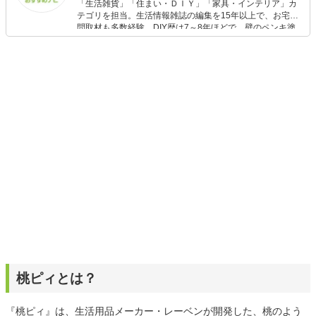
「生活雑貨」「住まい・ＤＩＹ」「家具・インテリア」カ
テゴリを担当。生活情報雑誌の編集を15年以上で、お宅訪
問取材も多数経験。DIY歴は7～8年ほどで、壁のペンキ塗
りや壁紙チェンジなどもチャレンジ済み。初心者でもモノ
選びがしやすい記事をお届けします！
桃ピィとは？
『桃ピィ』は、生活用品メーカー・レーベンが開発した、桃のよう