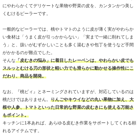
にやわらかくてデリケートな果物や野菜の皮を、カンタンかつ美し
くむけるピーラーです。
一般的なピーラーでは、桃やトマトのように皮が薄く実がやわらか
い食材は「うまく皮が引っかからない」「実まで一緒に削れてしま
う」と、扱いがむずかしいことも多く湯むきや包丁を使うなど手間
がかかるのが難点でした。
そんな
「皮むきの悩み」に着目したレーベンは、やわらかい皮でも
スルッとむける刃の形状と軽い力でも滑らかに動かせる操作性にこ
だわり、商品を開発。
なお、『桃ピィ』とネーミングされていますが、対応しているのは
桃だけではありません。
りんごやキウイなどの丸い果物に加え、大
根や人参、トマトといった日常的な野菜の皮むきにも使える万能さ
もポイント。
キッチンに1本あれば、あらゆる皮むき作業をサポートしてくれる頼
れるアイテムです。