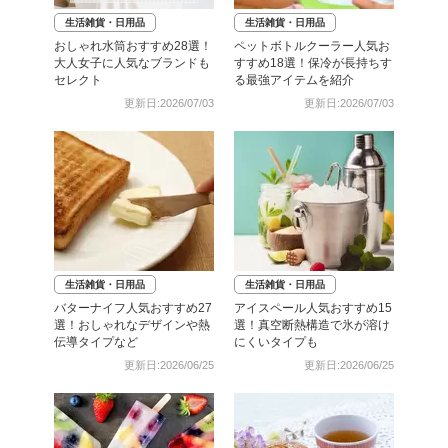
生活雑貨・日用品
生活雑貨・日用品
おしゃれ水筒おすすめ28選！
ペットボトルクーラー人気お
大人女子に人気なブランドも
すすめ18選！保冷が長持ちす
セレクト
る最強アイテムを紹介
更新日:2026/07/03
更新日:2026/07/03
生活雑貨・日用品
生活雑貨・日用品
バターナイフ人気おすすめ27
アイスペール人気おすすめ15
選！おしゃれなデザインや熱
選！真空断熱構造で氷が溶け
伝導タイプなど
にくいタイプも
更新日:2026/06/25
更新日:2026/06/25