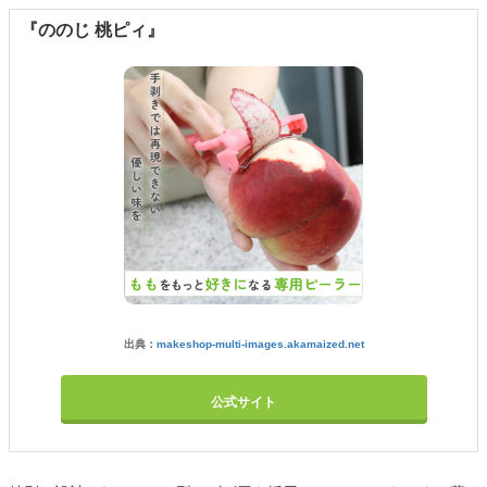
『ののじ 桃ピィ』
出典：
makeshop-multi-images.akamaized.net
公式サイト