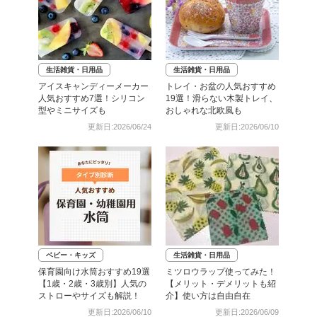
生活雑貨・日用品
生活雑貨・日用品
アイスキャンディーメーカー
トレイ・お盆の人気おすすめ
人気おすすめ7選！シリコン
19選！滑らない木製トレイ、
型やミニサイズも
おしゃれな北欧風も
更新日:2026/06/24
更新日:2026/06/10
ベビー・キッズ
生活雑貨・日用品
保育園向け水筒おすすめ19選
ミツロウラップ使ってみた！
【1歳・2歳・3歳別】人気の
【メリット・デメリットも紹
ストローやサイズも解説！
介】使い方は自由自在
更新日:2026/06/10
更新日:2026/06/09