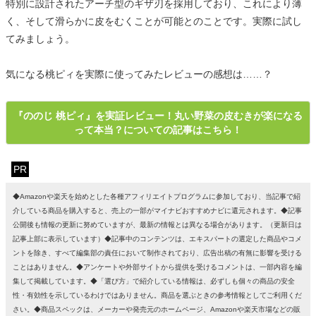
特別に設計されたアーチ型のギザ刃を採用しており、これにより薄
く、そして滑らかに皮をむくことが可能とのことです。実際に試し
てみましょう。
気になる桃ピィを実際に使ってみたレビューの感想は……？
『ののじ 桃ピィ』を実証レビュー！丸い野菜の皮むきが楽になる
って本当？についての記事はこちら！
PR
◆Amazonや楽天を始めとした各種アフィリエイトプログラムに参加しており、当記事で紹
介している商品を購入すると、売上の一部がマイナビおすすめナビに還元されます。◆記事
公開後も情報の更新に努めていますが、最新の情報とは異なる場合があります。（更新日は
記事上部に表示しています）◆記事中のコンテンツは、エキスパートの選定した商品やコメ
ントを除き、すべて編集部の責任において制作されており、広告出稿の有無に影響を受ける
ことはありません。◆アンケートや外部サイトから提供を受けるコメントは、一部内容を編
集して掲載しています。◆「選び方」で紹介している情報は、必ずしも個々の商品の安全
性・有効性を示しているわけではありません。商品を選ぶときの参考情報としてご利用くだ
さい。◆商品スペックは、メーカーや発売元のホームページ、Amazonや楽天市場などの販