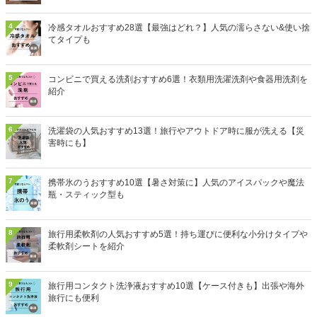
4
冷感タオルおすすめ28選【最強はどれ？】人気の濡らさない&使い捨
てタイプも
5
コンビニで買える洗剤おすすめ6選！衣類用洗濯洗剤や食器用洗剤を
紹介
6
洗濯袋の人気おすすめ13選！旅行やアウトドア時に服が洗える【災
害時にも】
7
携帯氷のうおすすめ10選【暑さ対策に】人気のアイスパックや魔法
瓶・スティック型も
8
旅行用柔軟剤の人気おすすめ5選！持ち運びに便利な小分けタイプや
柔軟剤シートを紹介
9
旅行用コンタクト洗浄液おすすめ10選【ケース付きも】出張や海外
旅行にも便利