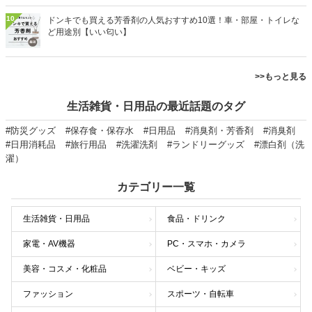
10
ドンキでも買える芳香剤の人気おすすめ10選！車・部屋・トイレな
ど用途別【いい匂い】
>>もっと見る
生活雑貨・日用品の最近話題のタグ
#防災グッズ
#保存食・保存水
#日用品
#消臭剤・芳香剤
#消臭剤
#日用消耗品
#旅行用品
#洗濯洗剤
#ランドリーグッズ
#漂白剤（洗
濯）
カテゴリー一覧
生活雑貨・日用品
食品・ドリンク
家電・AV機器
PC・スマホ・カメラ
美容・コスメ・化粧品
ベビー・キッズ
ファッション
スポーツ・自転車