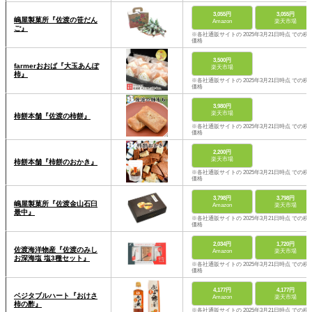
3,055円
3,055円
嶋屋製菓所『佐渡の笹だん
Amazon
楽天市場
ご』
※各社通販サイトの 2025年3月21日時点 での税
価格
3,500円
farmerおおば『大玉あんぽ
楽天市場
柿』
※各社通販サイトの 2025年3月21日時点 での税
価格
3,980円
楽天市場
柿餅本舗『佐渡の柿餅』
※各社通販サイトの 2025年3月21日時点 での税
価格
2,200円
楽天市場
柿餅本舗『柿餅のおかき』
※各社通販サイトの 2025年3月21日時点 での税
価格
3,798円
3,798円
嶋屋製菓所『佐渡金山石臼
Amazon
楽天市場
最中』
※各社通販サイトの 2025年3月21日時点 での税
価格
2,034円
1,720円
‎佐渡海洋物産『佐渡のみし
Amazon
楽天市場
お深海塩 塩3種セット』
※各社通販サイトの 2025年3月21日時点 での税
価格
4,177円
4,177円
ベジタブルハート『おけさ
Amazon
楽天市場
柿の酢』
※各社通販サイトの 2025年3月21日時点 での税