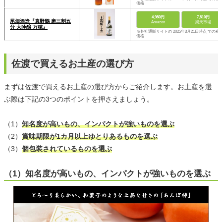
価格
4,980円
7,810円
尾畑酒造『真野鶴 磨三割五
Amazon
楽天市場
分 大吟醸 万穂』
※各社通販サイトの 2025年3月21日時点 での税
価格
佐渡で買えるお土産の選び方
まずは佐渡で買えるお土産の選び方からご紹介します。お土産を選
ぶ際は下記の3つのポイントを押さえましょう。
（1）
知名度が高いもの、インパクトが強いものを選ぶ
（2）
賞味期限が1カ月以上ゆとりあるものを選ぶ
（3）
個包装されているものを選ぶ
（1）知名度が高いもの、インパクトが強いものを選ぶ