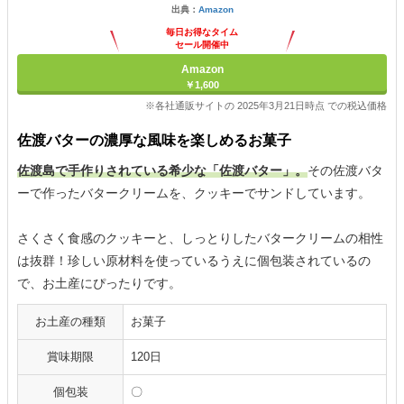
出典：
Amazon
毎日お得なタイム
セール開催中
Amazon
￥1,600
※各社通販サイトの 2025年3月21日時点 での税込価格
佐渡バターの濃厚な風味を楽しめるお菓子
佐渡島で手作りされている希少な「佐渡バター」。
その佐渡バタ
ーで作ったバタークリームを、クッキーでサンドしています。
さくさく食感のクッキーと、しっとりしたバタークリームの相性
は抜群！珍しい原材料を使っているうえに個包装されているの
で、お土産にぴったりです。
お土産の種類
お菓子
賞味期限
120日
個包装
〇