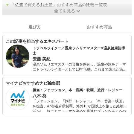
▼
「佐渡で買えるお土産」おすすめ商品の比較一覧表
全てを見る
選び方
おすすめ商品
この記事を担当するエキスパート
トラベルライター／温泉ソムリエマスター&温泉健康指導
士
安藤 美紀
温泉ソムリエマスターの資格を保有し、温泉や旅をテーマ
にトラベルライターとして10年活動。これまで訪れた温泉
宿は約250軒、執筆記事数はトータルで800を超える。さら
に入浴法を極めたいと、温泉健康指導士の資格も取得。お
マイナビおすすめナビ編集部
家でも入浴剤や入浴法を研究しながら温泉気分を楽しんで
いる。
担当：ファッション、本・音楽・映画、旅行・レジャー
八木 葵
「ファッション」「旅行・レジャー」「本・音楽・映画」
を担当。47都道府県制覇、海外10か国以上を旅した経験を
活かし、旅ごとにテーマを決めて最適なプランを考えるの
が得意。また、アパレルショップでの販売経験もあり。誰
でも手軽に楽しめるプチプラとトレンドを取り入れたコー
ディネートを提案します。本や映画から受けたインスピレ
ーションを日常や仕事に活かすことを大切にし、記事では