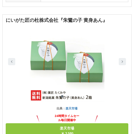
にいがた匠の杜株式会社『朱鷺の子 黄身あん』
出典：
楽天市場
24時間タイムセー
ル毎日開催中
楽天市場
￥ 3,580