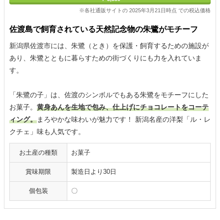
※各社通販サイトの 2025年3月21日時点 での税込価格
佐渡島で飼育されている天然記念物の朱鷺がモチーフ
新潟県佐渡市には、朱鷺（とき）を保護・飼育するための施設が
あり、朱鷺とともに暮らすための街づくりにも力を入れていま
す。
「朱鷺の子」は、佐渡のシンボルでもある朱鷺をモチーフにした
お菓子。
黄身あんを生地で包み、仕上げにチョコレートをコーテ
ィング。
まろやかな味わいが魅力です！ 新潟名産の洋梨「ル・レ
クチェ」味も人気です。
お土産の種類
お菓子
賞味期限
製造日より30日
個包装
〇