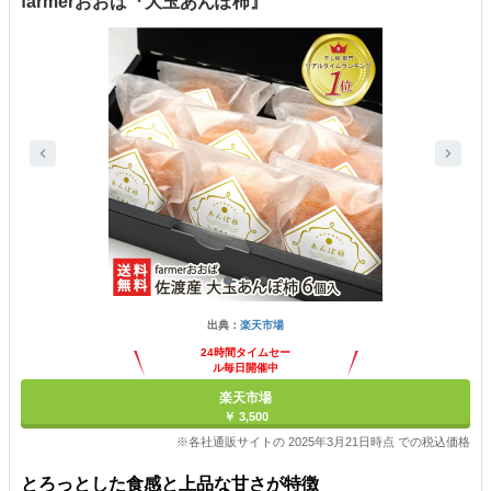
farmerおおば『大玉あんぽ柿』
出典：
楽天市場
24時間タイムセー
ル毎日開催中
楽天市場
￥ 3,500
※各社通販サイトの 2025年3月21日時点 での税込価格
とろっとした食感と上品な甘さが特徴