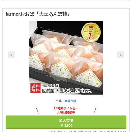
farmerおおば『大玉あんぽ柿』
出典：
楽天市場
24時間タイムセー
ル毎日開催中
楽天市場
￥ 3,500