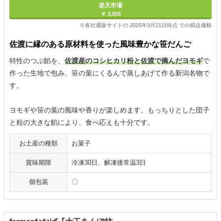
楽天市場
￥ 3,055
※各社通販サイトの 2025年3月21日時点 での税込価格
佐渡に縁のある原材料を使った風味豊かな笹だんご
特性のつぶ餡を、
佐渡産のコシヒカリ粉と佐渡で摘んだヨモギ
で
作った生地で包み、笹の葉にくるんで蒸しあげて作る新潟名物で
す。
ヨモギや笹の葉の風味や香りが楽しめます。もっちりとした団子
と粒の大きな餡により、食べ応えも十分です。
お土産の種類
お菓子
賞味期限
冷凍30日、解凍後常温3日
個包装
〇