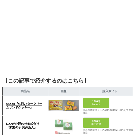
そんな視点から選んだおすすめ作品やアイテムを紹介しま
す。
【この記事で紹介するのはこちら】
商品名
画像
購入サイト
1,600円
snack『佐渡バタークリー
Amazon
ムサンドクッキー』
※各社通販サイトの 2025年3月21日時点 での税
価格
3,580円
にいがた匠の杜株式会社
楽天市場
『朱鷺の子 黄身あん』
※各社通販サイトの 2025年3月21日時点 での税
価格