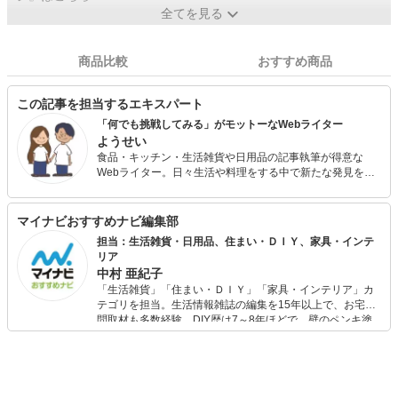
全てを見る
商品比較
おすすめ商品
この記事を担当するエキスパート
「何でも挑戦してみる」がモットーなWebライター
ようせい
食品・キッチン・生活雑貨や日用品の記事執筆が得意な
Webライター。日々生活や料理をする中で新たな発見を楽
しみながら、お役に立てる記事作りを心がけています。読
者の方からの辛口意見をはじめ、さまざまなご意見に耳を
傾けながら記事作りに全力を注ぎます。
マイナビおすすめナビ編集部
担当：生活雑貨・日用品、住まい・ＤＩＹ、家具・インテ
リア
中村 亜紀子
「生活雑貨」「住まい・ＤＩＹ」「家具・インテリア」カ
テゴリを担当。生活情報雑誌の編集を15年以上で、お宅訪
問取材も多数経験。DIY歴は7～8年ほどで、壁のペンキ塗
りや壁紙チェンジなどもチャレンジ済み。初心者でもモノ
選びがしやすい記事をお届けします！