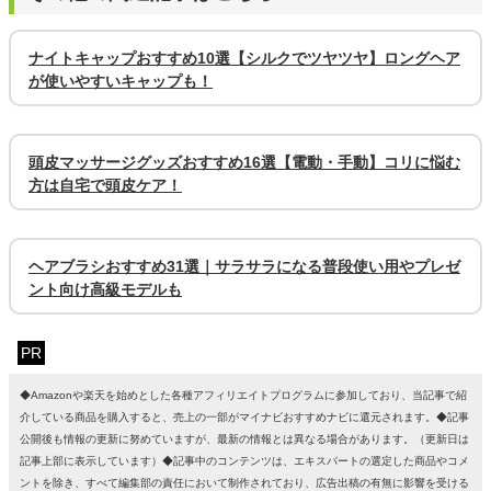
ナイトキャップおすすめ10選【シルクでツヤツヤ】ロングヘア
が使いやすいキャップも！
頭皮マッサージグッズおすすめ16選【電動・手動】コリに悩む
方は自宅で頭皮ケア！
ヘアブラシおすすめ31選｜サラサラになる普段使い用やプレゼ
ント向け高級モデルも
PR
◆Amazonや楽天を始めとした各種アフィリエイトプログラムに参加しており、当記事で紹
介している商品を購入すると、売上の一部がマイナビおすすめナビに還元されます。◆記事
公開後も情報の更新に努めていますが、最新の情報とは異なる場合があります。（更新日は
記事上部に表示しています）◆記事中のコンテンツは、エキスパートの選定した商品やコメ
ントを除き、すべて編集部の責任において制作されており、広告出稿の有無に影響を受ける