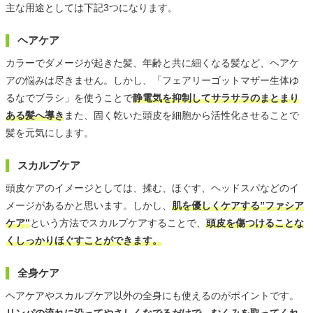
主な用途としては下記3つになります。
ヘアケア
カラーでダメージが起きた髪、年齢と共に細くなる髪など、ヘアケ
アの悩みは尽きません。しかし、「フェアリーゴットマザー生体ゆ
るなでブラシ」を使うことで
静電気を抑制してサラサラのまとまり
ある髪へ導き
また、固く乾いた頭皮を細胞から活性化させることで
髪を元気にします。
スカルプケア
頭皮ケアのイメージとしては、揉む、ほぐす、ヘッドスパなどのイ
メージがあるかと思います。しかし、
肌を優しくケアする”ファシア
ケア”
という方法でスカルプケアすることで、
頭皮を傷つけることな
くしっかりほぐすことができます。
全身ケア
ヘアケアやスカルプケア以外の全身にも使えるのがポイントです。
リンパの流れに沿ってやさしくなでるだけで、むくみを取ってくれ