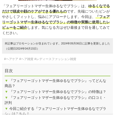
「フェアリーゴットマザー生体ゆるなでブラシ」は、
ゆるくなでる
だけで頭皮や顔のケアができる優れもの
です。先端についたピンが
やさしくフィットし、悩みにアプローチします。今回は、
「フェア
リーゴットマザー生体ゆるなでブラシ」の特徴や実際に使用したレ
ビューをご紹介
します。気になる方はぜひ最後まで目を通してみて
ください。
本記事はプロモーションが含まれています。2024年09月06日に記事を更新しました
（公開日2024年04月15日）
#ヘアケア
#ヘア雑貨
#レディースファッション雑貨
目次
▼
『フェアリーゴットマザー生体ゆるなでブラシ』ってどんな
商品？
▼
『フェアリーゴットマザー生体ゆるなでブラシ』の特徴は？
▼
『フェアリーゴットマザー生体ゆるなでブラシ』の口コミ・
評判
▼
今回ご紹介する『フェアリーゴットマザー生体ゆるなでブラ
シ』はこちら！