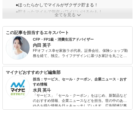
●ほったらかしでマイルがザクザク貯まる！
●貯まったマイルで毎年ハワイにいけるかも！
全てを見る
この記事を担当するエキスパート
CFP・FP1級・消費生活アドバイザー
内田 英子
FPオフィス幸せ家族ラボ代表。証券会社、保険ショップ勤
務を経て、独立。ライフデザインに基づき家計を丸ごと見
直す「家計の総合医」として、あらゆる選択のアドバイス
と芯の強い家計づくりのサポートを金融機関から完全に独
立した立場で行っている。
マイナビおすすめナビ編集部
担当：サービス、セール・クーポン、企業ニュース・おす
すめ情報
水貝 英斗
「サービス」「セール・クーポン」をはじめ、新製品など
のおすすめ情報、企業ニュースなどを担当。世の中のあら
ゆるお得な情報を日々キャッチしています。広告関連記事
の制作にも携わり、SEOの知見を活かし商品販促のプラン
ニングも行っています。