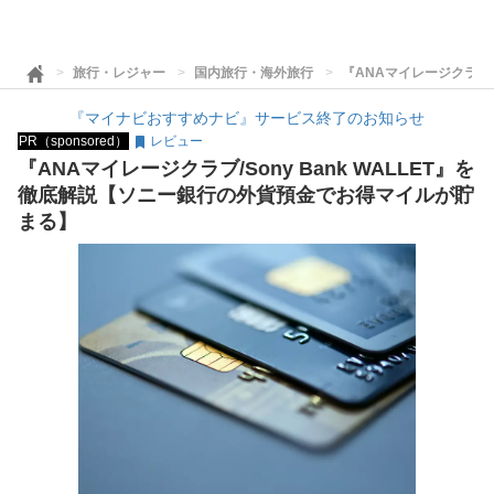
旅行・レジャー
国内旅行・海外旅行
『ANAマイレージクラブ/
『マイナビおすすめナビ』サービス終了のお知らせ
PR（sponsored）
レビュー
『ANAマイレージクラブ/Sony Bank WALLET』を
徹底解説【ソニー銀行の外貨預金でお得マイルが貯
まる】