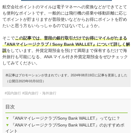
航空会社ポイントのマイルは電子マネーへの変換などができてとて
も便利なポイントです。一般的には飛行機の搭乗や移動距離に応じ
てポイントが貯まりますが普段使いなどからお得にポイントを貯め
たいと思う方もいらっしゃるのではないでしょうか。
そこで
この記事では、普段の銀行取引だけでお得にマイルがたまる
『ANAマイレージクラブ / Sony Bank WALLET』について詳しく解
説
をしています。外貨定期預金を預けて満期まで保有するだけで海
外旅行も可能になる、ANA マイル付き外貨定期預金をぜひチェック
してみてください。
本記事はプロモーションが含まれています。2024年08月19日に記事を更新しました
（公開日2023年03月02日）
#国内旅行
#国内旅行・海外旅行
目次
▼
『ANAマイレージクラブ/Sony Bank WALLET』ってなに？
▼
『ANAマイレージクラブ/Sony Bank WALLET』のおすすめポ
イント