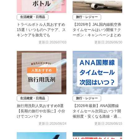
生活雑貨・日用品
旅行・レジャー
トラベルボトル人気おすすめ
【2026年】JAL国内線航空券
15選！いつものヘアケア、ス
タイムセールはいつ開催？ク
キンケアを旅先でも
ーポン・キャンペーンまとめ
更新日:2026/07/03
更新日:2026/06/30
生活雑貨・日用品
旅行・レジャー
旅行用洗剤人気おすすめ9選
【2026年最新】ANA国際線
【長期の旅行や出張に】小分
タイムセール次回はいつ？開
けでコンパクト
催頻度・安くなる路線・過去
日程まとめ
更新日:2026/06/24
更新日:2026/06/15