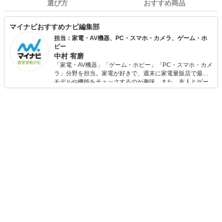
選び方
おすすめ商品
マイナビおすすめナビ編集部
担当：家電・AV機器、PC・スマホ・カメラ、ゲーム・ホ
ビー
中村 宥磨
「家電・AV機器」「ゲーム・ホビー」「PC・スマホ・カメ
ラ」分野を担当。家電が好きで、週末に家電量販店で最新
モデルや機能をチェックするのが趣味。また、友人とゲー
ムを楽しみながら、新作タイトルやイベント情報もいち早
くキャッチ。記事を通して、生活の質を底上げしてくれる
スタイリッシュで使いやすい家電や、みんなで楽しめるゲ
ームを発信していきます！