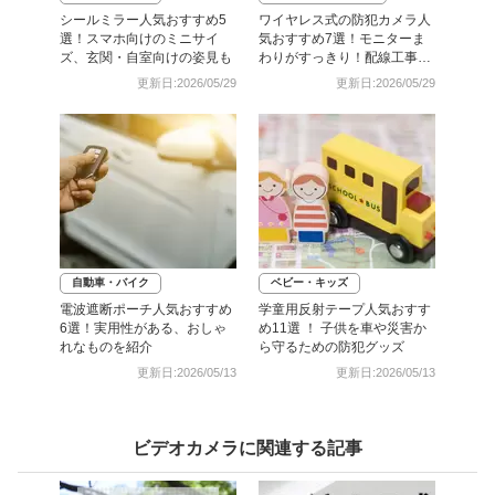
シールミラー人気おすすめ5
ワイヤレス式の防犯カメラ人
選！スマホ向けのミニサイ
気おすすめ7選！モニターま
ズ、玄関・自室向けの姿見も
わりがすっきり！配線工事も
不要
更新日:2026/05/29
更新日:2026/05/29
自動車・バイク
ベビー・キッズ
電波遮断ポーチ人気おすすめ
学童用反射テープ人気おすす
6選！実用性がある、おしゃ
め11選 ！ 子供を車や災害か
れなものを紹介
ら守るための防犯グッズ
更新日:2026/05/13
更新日:2026/05/13
ビデオカメラに関連する記事