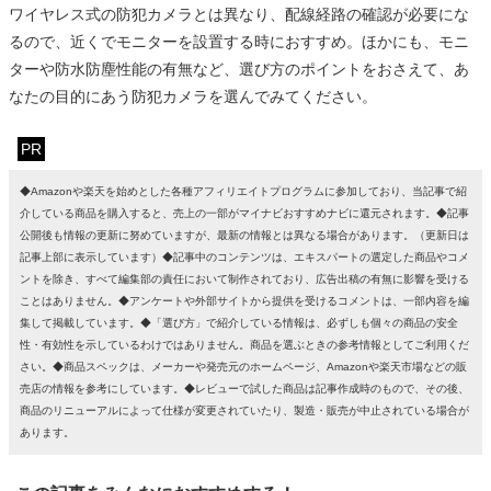
ワイヤレス式の防犯カメラとは異なり、配線経路の確認が必要にな
るので、近くでモニターを設置する時におすすめ。ほかにも、モニ
ターや防水防塵性能の有無など、選び方のポイントをおさえて、あ
なたの目的にあう防犯カメラを選んでみてください。
PR
◆Amazonや楽天を始めとした各種アフィリエイトプログラムに参加しており、当記事で紹
介している商品を購入すると、売上の一部がマイナビおすすめナビに還元されます。◆記事
公開後も情報の更新に努めていますが、最新の情報とは異なる場合があります。（更新日は
記事上部に表示しています）◆記事中のコンテンツは、エキスパートの選定した商品やコメ
ントを除き、すべて編集部の責任において制作されており、広告出稿の有無に影響を受ける
ことはありません。◆アンケートや外部サイトから提供を受けるコメントは、一部内容を編
集して掲載しています。◆「選び方」で紹介している情報は、必ずしも個々の商品の安全
性・有効性を示しているわけではありません。商品を選ぶときの参考情報としてご利用くだ
さい。◆商品スペックは、メーカーや発売元のホームページ、Amazonや楽天市場などの販
売店の情報を参考にしています。◆レビューで試した商品は記事作成時のもので、その後、
商品のリニューアルによって仕様が変更されていたり、製造・販売が中止されている場合が
あります。