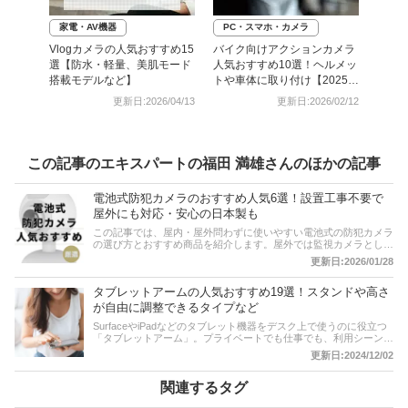
家電・AV機器
PC・スマホ・カメラ
Vlogカメラの人気おすすめ15
バイク向けアクションカメラ
選【防水・軽量、美肌モード
人気おすすめ10選！ヘルメッ
搭載モデルなど】
トや車体に取り付け【2025
年】
更新日:2026/04/13
更新日:2026/02/12
この記事のエキスパートの福田 満雄さんのほかの記事
電池式防犯カメラのおすすめ人気6選！設置工事不要で
屋外にも対応・安心の日本製も
この記事では、屋内・屋外問わずに使いやすい電池式の防犯カメラ
の選び方とおすすめ商品を紹介します。屋外では監視カメラとし
て、屋内ではペットの見守りカメラとして重宝しますよ。バッテリ
更新日:2026/01/28
ーやソーラーで充電できるタイプ、小型の製品、Wi-Fiに対応して
おりスマホでリアルタイム確認できる製品などをラインナップ。パ
タブレットアームの人気おすすめ19選！スタンドや高さ
ナソニックなど人気メーカーのアイテムを厳選しているのでぜひ参
考に！後半には、比較一覧表や通販サイトの最新人気ランキングも
が自由に調整できるタイプなど
あるので、売れ筋や口コミとあわせてチェックしてみてください。
SurfaceやiPadなどのタブレット機器をデスク上で使うのに役立つ
「タブレットアーム」。プライベートでも仕事でも、利用シーンに
合わせてさまざまな種類のタブレットアームが販売されています。
更新日:2024/12/02
この記事では、タブレットアームの特徴や選び方、おすすめ商品を
紹介します。スタンドタイプやクランプタイプ、強力なマグネット
タイプなどがあり、使う場所に合わせてぴったりな製品を選ぶよう
関連するタグ
にしましょう。タブレット端末の画面サイズに合うかどうかも要チ