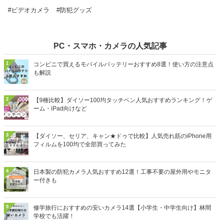
ェック！後半には、比較一覧表や通販サイトの最新人気ランキング
もあるので、売れ筋や口コミとあわせて確認してみてください。
#ビデオカメラ
#防犯グッズ
PC・スマホ・カメラの人気記事
1
コンビニで買えるモバイルバッテリーおすすめ8選！使い方の注意点
も解説
2
【9種比較】ダイソー100均タッチペン人気おすすめランキング！ゲ
ーム・iPad向けなど
3
【ダイソー、セリア、キャン★ドゥで比較】人気売れ筋のiPhone用
フィルムを100均で全部買ってみた
4
日本製の防犯カメラ人気おすすめ12選！工事不要の屋外用やモニタ
ー付きも
5
修学旅行におすすめの安いカメラ14選【小学生・中学生向け】林間
学校でも活躍！