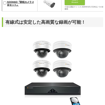
SOOHAO『防犯カメラ 2
Amazon
台セット』
※各社通販サイトの 2025年9月17日時点 での税
価格
有線式は安定した高画質な録画が可能！