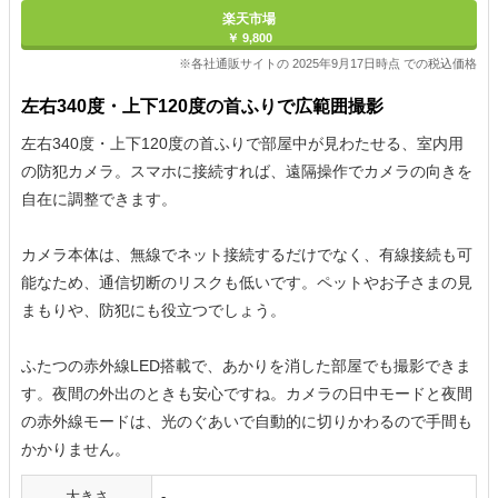
楽天市場
￥ 9,800
※各社通販サイトの 2025年9月17日時点 での税込価格
左右340度・上下120度の首ふりで広範囲撮影
左右340度・上下120度の首ふりで部屋中が見わたせる、室内用
の防犯カメラ。スマホに接続すれば、遠隔操作でカメラの向きを
自在に調整できます。
カメラ本体は、無線でネット接続するだけでなく、有線接続も可
能なため、通信切断のリスクも低いです。ペットやお子さまの見
まもりや、防犯にも役立つでしょう。
ふたつの赤外線LED搭載で、あかりを消した部屋でも撮影できま
す。夜間の外出のときも安心ですね。カメラの日中モードと夜間
の赤外線モードは、光のぐあいで自動的に切りかわるので手間も
かかりません。
大きさ
-