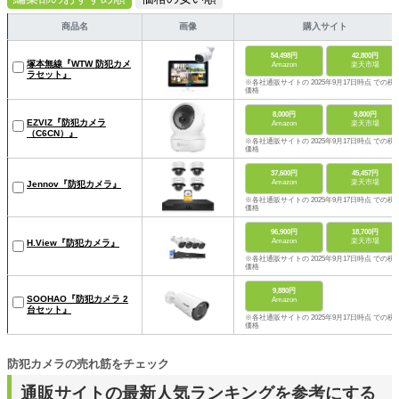
商品名
画像
購入サイト
54,498円
42,800円
塚本無線『WTW 防犯カメ
Amazon
楽天市場
ラセット』
※各社通販サイトの 2025年9月17日時点 での税
価格
8,000円
9,800円
EZVIZ『防犯カメラ
Amazon
楽天市場
（C6CN）』
※各社通販サイトの 2025年9月17日時点 での税
価格
37,600円
45,457円
Amazon
楽天市場
Jennov『防犯カメラ』
※各社通販サイトの 2025年9月17日時点 での税
価格
96,900円
18,700円
Amazon
楽天市場
H.View『防犯カメラ』
※各社通販サイトの 2025年9月17日時点 での税
価格
9,880円
SOOHAO『防犯カメラ 2
Amazon
台セット』
※各社通販サイトの 2025年9月17日時点 での税
価格
防犯カメラの売れ筋をチェック
通販サイトの最新人気ランキングを参考にする