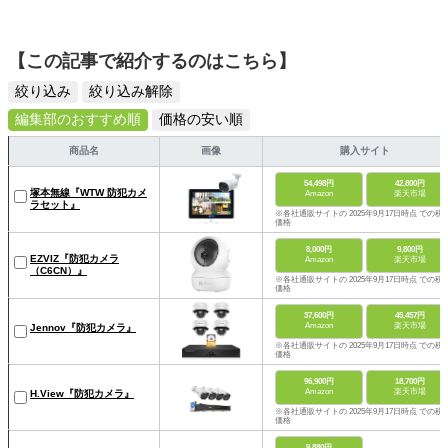
【この記事で紹介するのはこちら】
絞り込み
絞り込み解除
編集部のおすすめ順
価格の安い順
商品名
画像
購入サイト
54,498円
42,800円
塚本無線『WTW 防犯カメ
Amazon
楽天市場
ラセット』
※各社通販サイトの 2025年9月17日時点 での税
価格
8,000円
9,800円
EZVIZ『防犯カメラ
Amazon
楽天市場
（C6CN）』
※各社通販サイトの 2025年9月17日時点 での税
価格
37,600円
45,457円
Amazon
楽天市場
Jennov『防犯カメラ』
※各社通販サイトの 2025年9月17日時点 での税
価格
96,900円
18,700円
Amazon
楽天市場
H.View『防犯カメラ』
※各社通販サイトの 2025年9月17日時点 での税
価格
9,880円