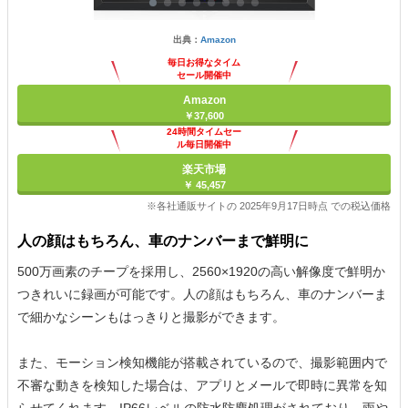
出典：
Amazon
毎日お得なタイム
セール開催中
Amazon
￥37,600
24時間タイムセー
ル毎日開催中
楽天市場
￥ 45,457
※各社通販サイトの 2025年9月17日時点 での税込価格
人の顔はもちろん、車のナンバーまで鮮明に
500万画素のチープを採用し、2560×1920の高い解像度で鮮明か
つきれいに録画が可能です。人の顔はもちろん、車のナンバーま
で細かなシーンもはっきりと撮影ができます。
また、モーション検知機能が搭載されているので、撮影範囲内で
不審な動きを検知した場合は、アプリとメールで即時に異常を知