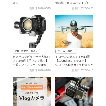
きる
速転送・高コスパタイプも
更新日:2026/05/15
更新日:2026/04/20
PC・スマホ・カメラ
ゲーム・ホビー
カメラスタビライザー人気お
ドローン人気おすすめ13選
すすめ6選【手ブレを防ぐ】
【100g未満のモデルも】
一眼レフ・スマホ・GoPro対
GPS・4K動画カメラ付きなど
応も
更新日:2026/04/20
更新日:2026/04/13