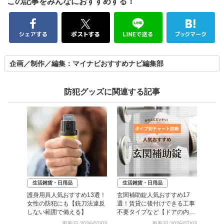
この記事をみんなにおすすめする！
企画／制作／編集：マイナビおすすめナビ編集部
防犯グッズに関連する記事
生活雑貨・日用品
生活雑貨・日用品
護身用具人気おすすめ13選！
玄関補助錠人気おすすめ17
女性の防犯にも【銃刀法違反
選！賃貸に後付けできる工事
しない範囲で備える】
不要タイプなど【ドアの内側
用も】
更新日:2026/07/03
更新日:2026/07/03