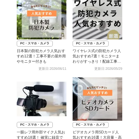
PC・スマホ・カメラ
PC・スマホ・カメラ
日本製の防犯カメラ人気おす
ワイヤレス式の防犯カメラ人
すめ12選！工事不要の屋外用
気おすすめ7選！モニターま
やモニター付きも
わりがすっきり！配線工事も
不要
更新日:2026/06/11
更新日:2026/05/29
PC・スマホ・カメラ
PC・スマホ・カメラ
一眼レフ用外部マイク人気お
ビデオカメラ用SDカード人
すすめ18選！ 確実に録音で
気おすすめ16選！大容量・高