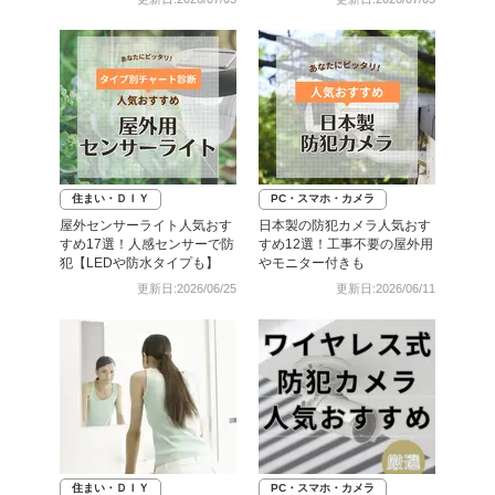
住まい・ＤＩＹ
PC・スマホ・カメラ
屋外センサーライト人気おす
日本製の防犯カメラ人気おす
すめ17選！人感センサーで防
すめ12選！工事不要の屋外用
犯【LEDや防水タイプも】
やモニター付きも
更新日:2026/06/25
更新日:2026/06/11
住まい・ＤＩＹ
PC・スマホ・カメラ