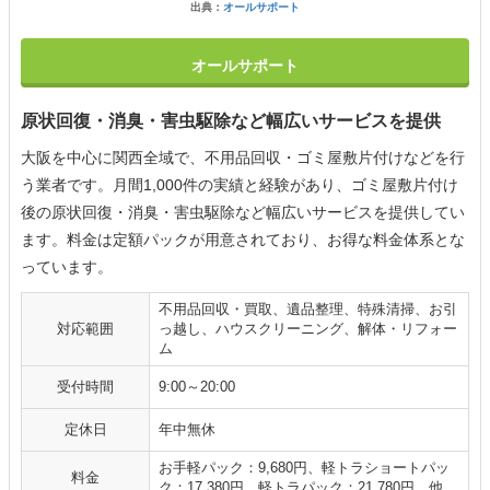
出典：
オールサポート
オールサポート
原状回復・消臭・害虫駆除など幅広いサービスを提供
大阪を中心に関西全域で、不用品回収・ゴミ屋敷片付けなどを行
う業者です。月間1,000件の実績と経験があり、ゴミ屋敷片付け
後の原状回復・消臭・害虫駆除など幅広いサービスを提供してい
ます。料金は定額パックが用意されており、お得な料金体系とな
っています。
不用品回収・買取、遺品整理、特殊清掃、お引
対応範囲
っ越し、ハウスクリーニング、解体・リフォー
ム
受付時間
9:00～20:00
定休日
年中無休
お手軽パック：9,680円、軽トラショートパッ
料金
ク：17,380円、軽トラパック：21,780円、他