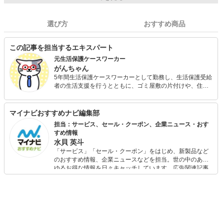
選び方
おすすめ商品
この記事を担当するエキスパート
元生活保護ケースワーカー
がんちゃん
5年間生活保護ケースワーカーとして勤務し、生活保護受給
者の生活支援を行うとともに、ゴミ屋敷の片付けや、住居
の退去にあたっての家財処分の業者手配などにも何度も携
わっている。多数の病休者が出る職場を経験したことで、
がんばっているケースワーカーが病気で潰れないようにし
マイナビおすすめナビ編集部
たいという思いを抱き、ブログ「がんちゃんハウス～元ケ
担当：サービス、セール・クーポン、企業ニュース・おす
ースワーカーによる潰れない公務員のススメ～」を開始。
すめ情報
自身のリアルな経験を少しでも多くの公務員の方に伝える
水貝 英斗
ため記事を執筆している。
「サービス」「セール・クーポン」をはじめ、新製品など
のおすすめ情報、企業ニュースなどを担当。世の中のあら
ゆるお得な情報を日々キャッチしています。広告関連記事
の制作にも携わり、SEOの知見を活かし商品販促のプラン
ニングも行っています。