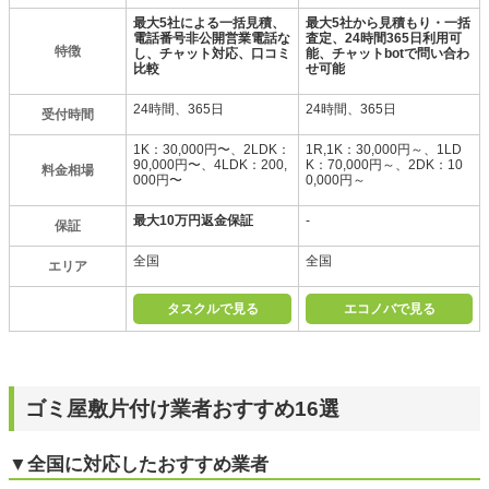
最大5社による一括見積、
最大5社から見積もり・一括
電話番号非公開営業電話な
査定、24時間365日利用可
特徴
し、チャット対応、口コミ
能、チャットbotで問い合わ
比較
せ可能
24時間、365日
24時間、365日
受付時間
1K：30,000円〜、2LDK：
1R,1K：30,000円～、1LD
90,000円〜、4LDK：200,
K：70,000円～、2DK：10
料金相場
000円〜
0,000円～
最大10万円返金保証
-
保証
全国
全国
エリア
タスクルで見る
エコノバで見る
ゴミ屋敷片付け業者おすすめ16選
▼全国に対応したおすすめ業者