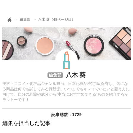
編集部
八木 葵（48ページ目）
八木 葵
編集部
美容・コスメ・化粧品ジャンル担当。日本化粧品検定1級保有し、気にな
る商品は何でも試してみる行動派。いつまでもキレイでいたいと願う方に
向けて、自分の経験や成分から”本当におすすめできる”ものを紹介するが
モットーです！
記事総数：1729
編集を担当した記事