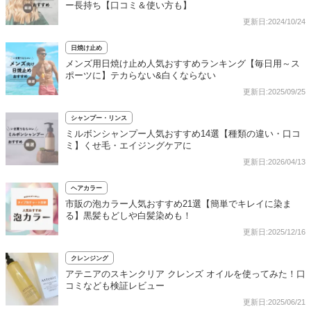
ー長持ち【口コミ＆使い方も】
更新日:2024/10/24
日焼け止め
メンズ用日焼け止め人気おすすめランキング【毎日用～ス
ポーツに】テカらない&白くならない
更新日:2025/09/25
シャンプー・リンス
ミルボンシャンプー人気おすすめ14選【種類の違い・口コ
ミ】くせ毛・エイジングケアに
更新日:2026/04/13
ヘアカラー
市販の泡カラー人気おすすめ21選【簡単でキレイに染ま
る】黒髪もどしや白髪染めも！
更新日:2025/12/16
クレンジング
アテニアのスキンクリア クレンズ オイルを使ってみた！口
コミなども検証レビュー
更新日:2025/06/21