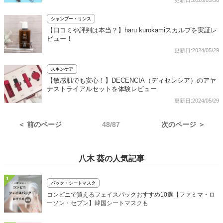
更新日:2026/03/30
シャンプー・リンス
【口コミや評判は本当？】haru kurokamiスカルプを実証レ
ビュー！
更新日:2024/05/29
スキンケア
【敏感肌でも安心！】DECENCIA（ディセンシア）のアヤ
ナストライアルセットを体験レビュー
更新日:2024/05/29
＜ 前のページ
48/87
次のページ ＞
八木 葵の人気記事
1
パック・シートマスク
コンビニで買えるフェイスパックおすすめ10選【ファミマ・ロ
ーソン・セブン】韓国シートマスクも