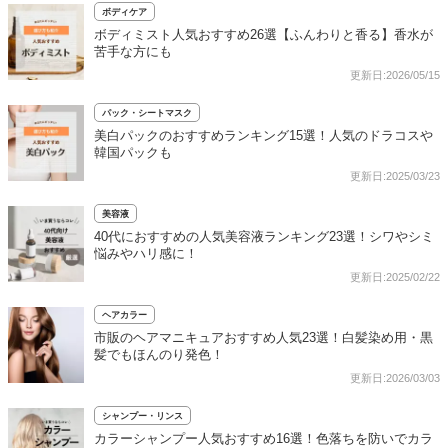
ボディケア
ボディミスト人気おすすめ26選【ふんわりと香る】香水が
苦手な方にも
更新日:2026/05/15
パック・シートマスク
美白パックのおすすめランキング15選！人気のドラコスや
韓国パックも
更新日:2025/03/23
美容液
40代におすすめの人気美容液ランキング23選！シワやシミ
悩みやハリ感に！
更新日:2025/02/22
ヘアカラー
市販のヘアマニキュアおすすめ人気23選！白髪染め用・黒
髪でもほんのり発色！
更新日:2026/03/03
シャンプー・リンス
カラーシャンプー人気おすすめ16選！色落ちを防いでカラ