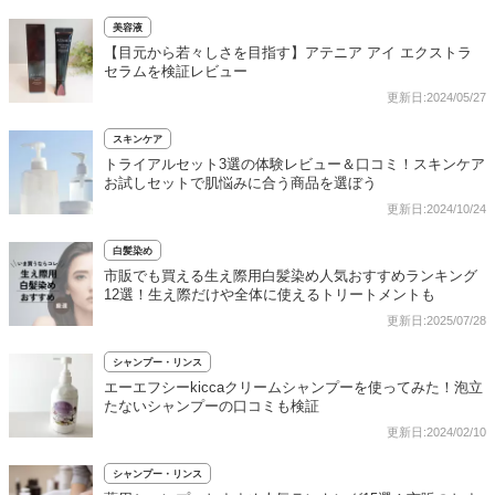
美容液
【目元から若々しさを目指す】アテニア アイ エクストラ
セラムを検証レビュー
更新日:2024/05/27
スキンケア
トライアルセット3選の体験レビュー＆口コミ！スキンケア
お試しセットで肌悩みに合う商品を選ぼう
更新日:2024/10/24
白髪染め
市販でも買える生え際用白髪染め人気おすすめランキング
12選！生え際だけや全体に使えるトリートメントも
更新日:2025/07/28
シャンプー・リンス
エーエフシーkiccaクリームシャンプーを使ってみた！泡立
たないシャンプーの口コミも検証
更新日:2024/02/10
シャンプー・リンス