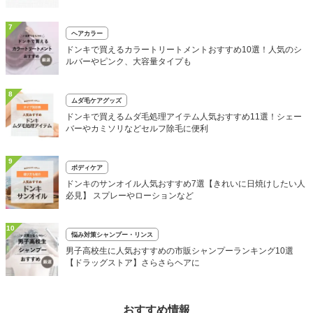
7
ヘアカラー
ドンキで買えるカラートリートメントおすすめ10選！人気のシ
ルバーやピンク、大容量タイプも
8
ムダ毛ケアグッズ
ドンキで買えるムダ毛処理アイテム人気おすすめ11選！シェー
バーやカミソリなどセルフ除毛に便利
9
ボディケア
ドンキのサンオイル人気おすすめ7選【きれいに日焼けしたい人
必見】 スプレーやローションなど
10
悩み対策シャンプー・リンス
男子高校生に人気おすすめの市販シャンプーランキング10選
【ドラッグストア】さらさらヘアに
おすすめ情報