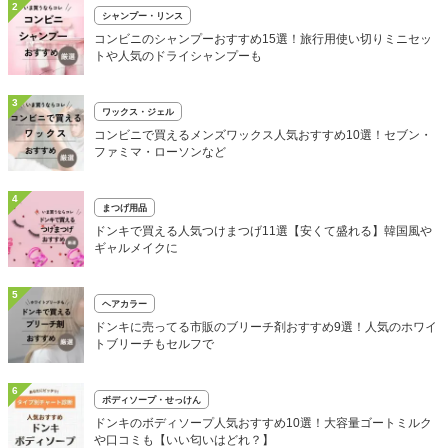
2
シャンプー・リンス
コンビニのシャンプーおすすめ15選！旅行用使い切りミニセッ
トや人気のドライシャンプーも
3
ワックス・ジェル
コンビニで買えるメンズワックス人気おすすめ10選！セブン・
ファミマ・ローソンなど
4
まつげ用品
ドンキで買える人気つけまつげ11選【安くて盛れる】韓国風や
ギャルメイクに
5
ヘアカラー
ドンキに売ってる市販のブリーチ剤おすすめ9選！人気のホワイ
トブリーチもセルフで
6
ボディソープ・せっけん
ドンキのボディソープ人気おすすめ10選！大容量ゴートミルク
や口コミも【いい匂いはどれ？】