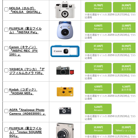
15,780円
26,936円
HOLGA（ホルガ）
Amazon
楽天市場
『HOLGA DIGITAL』
※各社通販サイトの 2025年11月27日時点 での税
込価格
8,890円
12,988円
FUJIFILM（富士フイル
Amazon
楽天市場
ム）『INSTAX Pal』
※各社通販サイトの 2025年11月25日時点 での税
込価格
37,105円
32,092円
Canon（キヤノン）
Amazon
楽天市場
『iNSPiC REC（FV-
100）』
※各社通販サイトの 2025年11月25日時点 での税
込価格
17,018円
28,800円
YASHICA（ヤシカ）『デ
Amazon
楽天市場
ジフィルムカメラ Y35』
※各社通販サイトの 2025年11月25日時点 での税
込価格
4,909円
6,160円
Kodak（コダック）
Amazon
楽天市場
『KODAK M35』
※各社通販サイトの 2025年11月25日時点 での税
込価格
5,200円
AGFA『Analogue Photo
Amazon
Camera（AG603000）』
※各社通販サイトの 2025年11月25日時点 での税
込価格
18,909円
22,000円
FUJIFILM（富士フイル
Amazon
Yahoo!ショッピング
ム）『instax SQUARE
SQ1』
※各社通販サイトの 2025年11月25日時点 での税