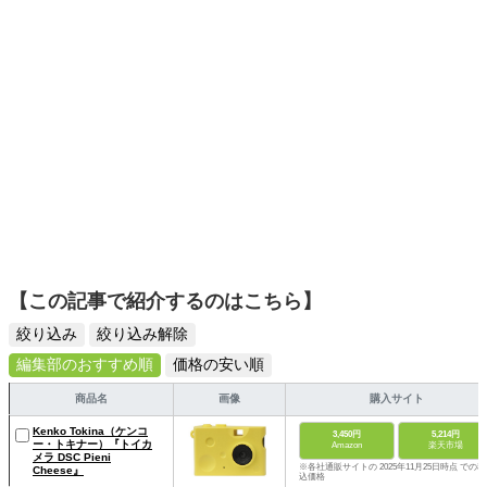
ームを発信していきます！
【この記事で紹介するのはこちら】
絞り込み
絞り込み解除
編集部のおすすめ順
価格の安い順
商品名
画像
購入サイト
Kenko Tokina（ケンコ
3,450円
5,214円
ー・トキナー）『トイカ
Amazon
楽天市場
メラ DSC Pieni
※各社通販サイトの 2025年11月25日時点 での税
Cheese』
込価格