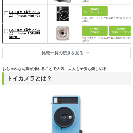
込価格
25,000円
FUJIFILM（富士フイル
Yahoo!ショッピング
ム）『instax mini 40』
※各社通販サイトの 2025年11月27日時点 での税
込価格
37,400円
65,600円
FUJIFILM（富士フイル
Amazon
Yahoo!ショッピング
ム）『instax SQUARE
SQ20』
※各社通販サイトの 2025年11月25日時点 での税
込価格
比較一覧の続きを見る
おしゃれな写真が撮れることで人気、大人も子供も楽しめる
トイカメラとは？