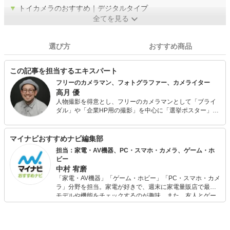
▼
トイカメラのおすすめ｜デジタルタイプ
全てを見る
選び方
おすすめ商品
この記事を担当するエキスパート
フリーのカメラマン、フォトグラファー、カメライター
高月 優
人物撮影を得意とし、フリーのカメラマンとして「ブライ
ダル」や「企業HP用の撮影」を中心に「選挙ポスター」
「ダンス」など多彩なジャンルを撮影。女優でモデルの中
別府葵や、ロアッソ熊本のスタジアムDJスガッシュをモデ
ルにポートレート作品の制作等も行う。2017年、ラフォー
マイナビおすすめナビ編集部
レ原宿の「くまモンコレクション in LAFORET MUSEUM」
担当：家電・AV機器、PC・スマホ・カメラ、ゲーム・ホ
内で熊本の日常を切り取った作品を展示販売した。
ビー
中村 宥磨
「家電・AV機器」「ゲーム・ホビー」「PC・スマホ・カメ
ラ」分野を担当。家電が好きで、週末に家電量販店で最新
モデルや機能をチェックするのが趣味。また、友人とゲー
ムを楽しみながら、新作タイトルやイベント情報もいち早
くキャッチ。記事を通して、生活の質を底上げしてくれる
スタイリッシュで使いやすい家電や、みんなで楽しめるゲ